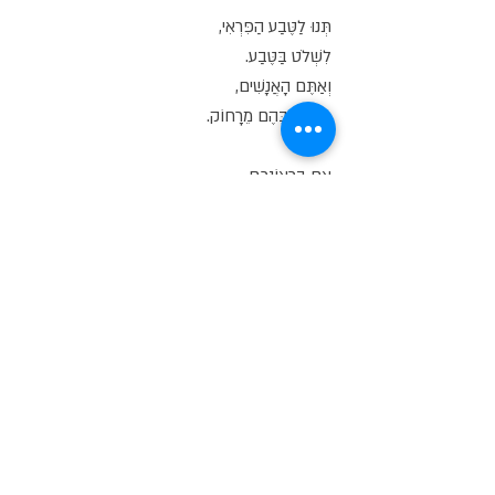
תְּנוּ לַטֶּבַע הַפִּרְאִי,
לִשְׁלֹט בַּטֶּבַע.
וְאַתֶּם הָאֲנָשִׁים,
תַּבִּיטוּ בָּהֶם מֵרָחוֹק.
אִם בִּרְצוֹנְכֶם,
לִשְׁמֹר אֶת הָעוֹלָם שָׁלֵם.
אַחֶרֶת, אֱלוֹקִים,
יָבִיא אֶת הַמַּבּוּל.
בָּזֹאת תַּם שִׁירִי,
בַּתִּקְוָה שֶׁהָעוֹלָם יִשָּׁמֵר.
וְאִם אֵינְכֶם מְסֻגָּלִים לְשַׁמֵּר אוֹתוֹ,
בֶּאֱמֶת אֱלוֹקִים יָבִיא אֶת הַמַּבּוּל.