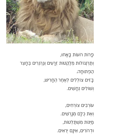
פָּרוֹת רוֹעוֹת בָּאָחוּ,
וְתַרְנְגוֹלוֹת מְלַקְּטוֹת זְרָעִים וְגַרְגְּרִים בֶּחָצֵר
הַפְּתוּחָה.
בָּזִים צוֹלְלִים לְאַחַר הֶחָרִישׁ,
וְשׁוֹלִים נְחָשִׁים.
עוֹרְבִים צוֹרְחִים,
וְאֶת כֻּלָּם מְגָרְשִׁים.
מַיְּנוֹת מִשְׁתַּלְּטוֹת,
וּדְרוֹרִים, אֵינָם יְרֵאִים.