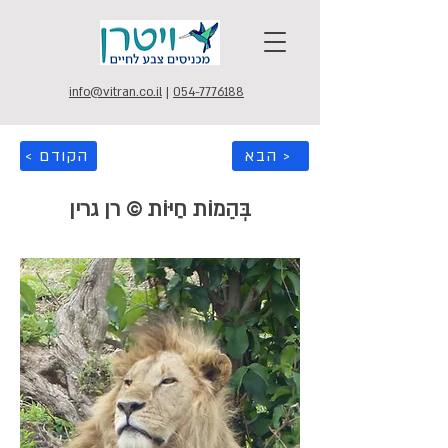
info@vitran.co.il
|
054-7776188
הבא >
< הקודם
בְּהֵמוֹת חַיּוֹת © רן גרין