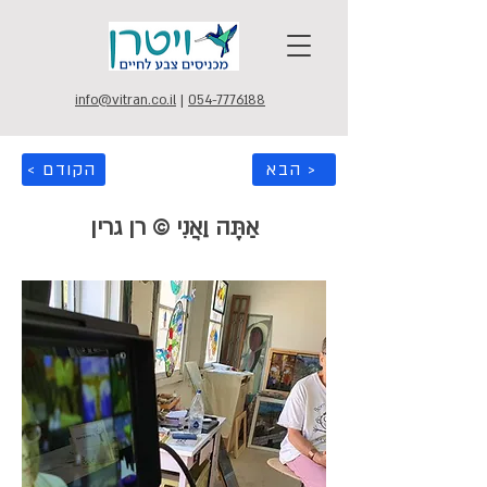
info@vitran.co.il
|
054-7776188
הבא >
< הקודם
אַתָּה וַאֲנִי © רן גרין