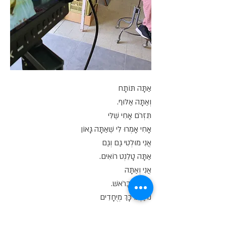
אַתָּה תּוֹתָח
וְאַתָּה אַלּוּף.
תִּזְרֹם אָחִי שֶׁלִּי
אָחִי אָמְרוּ לִי שֶׁאַתָּה גָּאוֹן
אֲנִי מוּלְטִי גַּם וְגַם
אַתָּה טָלֵנְט רוֹאִים.
אֲנִי וְאַתָּה
נוֹתְנִים בָּרֹאשׁ.
נוֹלַדְנוּ כָּךְ מְיֻחָדִים
מֵעַתָּה מְאֻחָדִים.
שִׁירוּ אִתָּנוּ