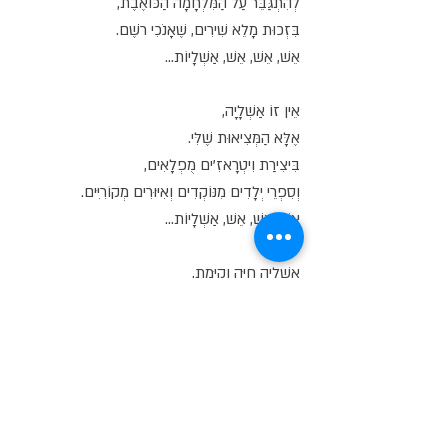
לְהִתְגַּבֵּר עַל הַמִּלְחָמָה הַכּוֹאֶבֶת,
בִּזְכוּת מָלֵא שִׁירִים, שֶׁאָנֹכִי רֹשֶׁם.
אֵשׁ, אֵשׁ, אֵשׁ, אַשְׁלָיוֹת...
אֵין זוֹ אַשְׁלָיָה,
אֶלָּא הַמְּצִיאוּת שֶׁלִּי.
בִּיצִירַת וִיטְרָאזִ'ים מֻפְלָאִים,
וְסִפְרֵי יְלָדִים מִנּוֹקְדִים וְאִיּוּרִים מְקוֹרִיִּים.
אֵשׁ, אֵשׁ, אֵשׁ, אַשְׁלָיוֹת...
אַשְׁלָיָה חַיָּה וְקַיֶּמֶת,
עַל פְּנֵי הָאָרֶץ, וּבַשָּׁמַיִם.
תִּשְׁאֲלוּ אֶת אֱלֹהִים,
מִי וּמָה אָנֹכִי.
אֵשׁ, אֵשׁ, אֵשׁ, אַשְׁלָיוֹת...
וְאֶפְשָׁרִי,