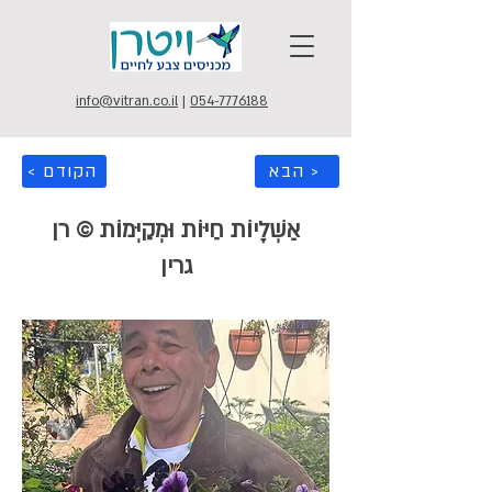
info@vitran.co.il
|
054-7776188
הבא >
< הקודם
אַשְׁלָיוֹת חַיּוֹת וּמְקַיְּמוֹת © רן
גרין