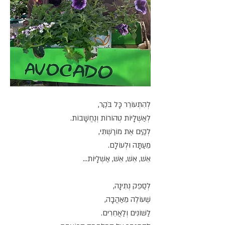
לְהִתְעוֹרֵר כָּל בֹּקֶר,
לְאַשְׁלָיוֹת טְהוֹרוֹת וְנֶחֱשָׁבוֹת.
לְקַיֵּם אֶת מוֹרַשְׁתִּי,
מֵעַתָּה וּלְעוֹלָם.
אֵשׁ, אֵשׁ, אֵשׁ, אַשְׁלָיוֹת...
לְסַפֵּק נְתִינָה,
שֶׁעוֹלֶה מֵאַהֲבָה,
לַשּׁוֹנִים וְלַאֲחֵרִים.