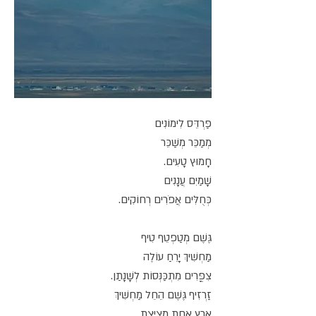
פַּרְדֵּס לִימוֹנִים
מְמַכֵּר מְשַׁכֵּר
חָמוּץ טָעִים.
שָׁמַיִם עֲנָנִים
כְּחֻלִּים אֲפֹרִים רְחוֹקִים.
גֶּשֶׁם מְטַפְטֵף טִיף
מַחְשִׁיךְ יָרֵחַ עוֹלֶה
צִפֳּרִים מִתְכַּנְּסוֹת לְשָׁנָתַן.
זַרְזִיף גֶּשֶׁם הֵחֵל מַחְשִׁיךְ
אֶרֶץ אַחַת מְצַיֶּצֶת.