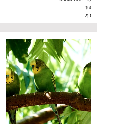
צוּף
נוֹף.