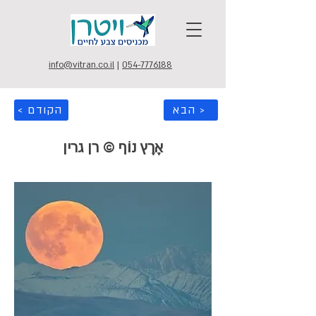
info@vitran.co.il
|
054-7776188
הבא >
< הקודם
אֶרֶץ נוֹף © רן גרין