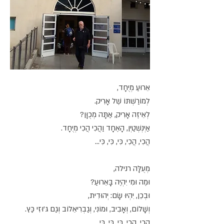
אֵרוּעַ מְיֻחָד,
לְמוֹרַשְׁתּוֹ שֶׁל אָרִיק.
לְאֵיזֶה אָרִיק, אַתָּה מְכֻוָּן?
אַיְנְשְׁטַיְן, הָאֶחָד וַהֲכִי הֲכִי מְיֻחָד.
הֲכִי, הֲכִי, כִּי, כִּי, כִּי...
מְעֻלָּה רנילה,
וּמֶה וּמִי יִהְיֶה בָּאֵרוּעַ?
וּבְכֵן, יִהְיוּ שָׂם: יְהוּדִית,
וְשָׁלוֹם, וְאָבִיב, וּמוֹנִי, וְגַבְרִיאֵלוֹב וְגַם גּ'וּזִי כַּץ.
הֲכִי, הֲכִי, כִּי, כִּי, כִּי...