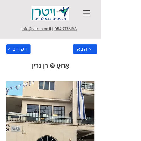
info@vitran.co.il
|
054-7776188
הבא >
< הקודם
אֵרוּעַ © רן גרין