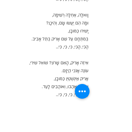
וָואלָה, אַחְלָה רְשִׁימָה,
וּמָה הֵם יַעֲשׂוּ שָׂם, וְהֵיכָן?
יָשִׁירוּ כַּמּוּבָן,
בְּמִתְחָם עַל שֵׁם אָרִיק בְּתֵל אָבִיב.
הֲכִי, הֲכִי, כִּי, כִּי, כִּי...
אֵיזֶה אָרִיק, הָאֵם שָׁרוֹן? שׁוֹאֵל שִׁירִי,
עוֹנֶה אָנֹכִי הַיַּזָּם.
אָרִיק אַיְנְשְׁטֶיְן כַּמּוּבָן,
שֶׁהָרֹב אָהֲבוּ, וְאוֹהֲבִים לָעַד.
הֲכִי, הֲכִי, כִּי, כִּי, כִּי...
וְאֶת מִי תַּזְמִין לָאֵרוּעַ?
חֲבֵרִים, מִשְׁפָּחָה,
וַהֲמוֹן זַמָּרוֹת וְזַמָּרִים.