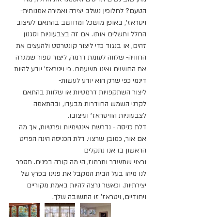
הטעם? לחלופין נשלב יצירה ואמירה אמנותית- 
ויטראז', באופן מושכל ומחושב בהתאם לעיצוב 
החלל ותשלים אותו. אם זה בצבעוניות וסגנון 
זהים, או בנגוד כדי ליצור קונטרסט ולהעצים את 
החוויה- שלווה לעומת דרמה, ליצור ספור שמגרה 
את החושים ואינו משעמם. כי ויטראז' יודע להיות 
דינמי כפי שרק הוא יודע לעשות-
ליצור השתקפויות דרמטיות או שלוות בהתאם 
לקרני השמש החודרות מבעדו, ובהתאמה 
לצבעוניות הוויטראז' ועיצובו.
דלת כניסה - נדרשת אינטימיות ופרטיות, אך מה 
אם אור, כמובן שרצוי. דלת הכניסה הינה הפריט 
הראשון בו אנו נתקלים
ורצוי שתשדר ותרמוז, הי מה קורה בפנים. תספר 
לנו מיהו בעל הבית המקבל את פנינו בפרץ של 
יצירתיות. וכאשר נרצה להיות באמת מקוריים 
ויחודיים, ויטראז' זו התשובה שלך.