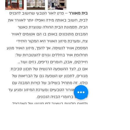
בית מאוורר 
– פרט לאור הטבעי שחשוב להכניס 
לבית, חשוב באותה מידה ואפילו יותר לאוורר את 
הבית. תסמונת הבית החולה שנוצרת כאשר 
המבנים מתוכננים באופן בו הם אטומים לאוויר 
צח, ומערכת מיזוג האוויר היא המקור היחידי 
המספק אוויר לנשימה. אך להפך, מיזוג האויר מונע 
תחלופת אויר בחללים וגורם להצטברות של: 
חיידקים, אבק, חומרים נדיפים, גזים ועוד...  
אם כן, לצד ההשפעה הרגשית של תכנון סביבת 
מגורים, לתכנון יש השפעה גם על הבריאות של 
כולנו. זה מתחיל בשילוב של קירות המבנה עם 
פתחי האוורור הטבעיים ומערכת המיזוג ומגיע עד 
לשימוש בחומרי הבניה הנכונים.
ולסיום חלונות בעיצוב לפי סגנונו של האדריכל 
הנודע- פרנק לוייד רייט. ההשראה הגיע מהכסאות 
כמובן, איך לא. ברגע שראיתי את הכיסאות, ראיתי 
אור ותשוקה להשלים את המתבקש והמובן 