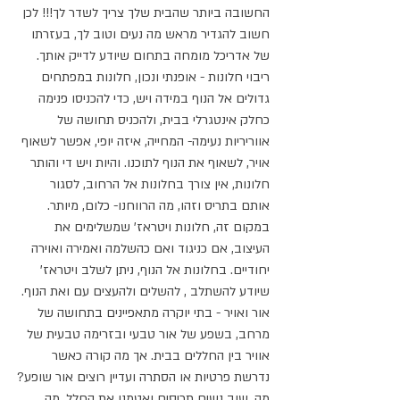
החשובה ביותר שהבית שלך צריך לשדר לך!!! לכן 
חשוב להגדיר מראש מה נעים וטוב לך, בעזרתו 
של אדריכל מומחה בתחום שיודע לדייק אותך.
ריבוי חלונות - אופנתי ונכון, חלונות במפתחים 
גדולים אל הנוף במידה ויש, כדי להכניסו פנימה 
כחלק אינטגרלי בבית, ולהכניס תחושה של 
אווריריות נעימה- המחייה, איזה יופי, אפשר לשאוף 
אויר, לשאוף את הנוף לתוכנו. והיות ויש די והותר 
חלונות, אין צורך בחלונות אל הרחוב, לסגור 
אותם בתריס וזהו, מה הרווחנו- כלום, מיותר. 
במקום זה, חלונות ויטראז' שמשלימים את 
העיצוב, אם כניגוד ואם כהשלמה ואמירה ואוירה 
יחודיים. בחלונות אל הנוף, ניתן לשלב ויטראז' 
שיודע להשתלב , להשלים ולהעצים עם ואת הנוף.
אור ואויר - בתי יוקרה מתאפיינים בתחושה של 
מרחב, בשפע של אור טבעי ובזרימה טבעית של 
אוויר בין החללים בבית. אך מה קורה כאשר 
נדרשת פרטיות או הסתרה ועדיין רוצים אור שופע?
מה, שוב נשים תריסים ואטמנו את החלל, מה 