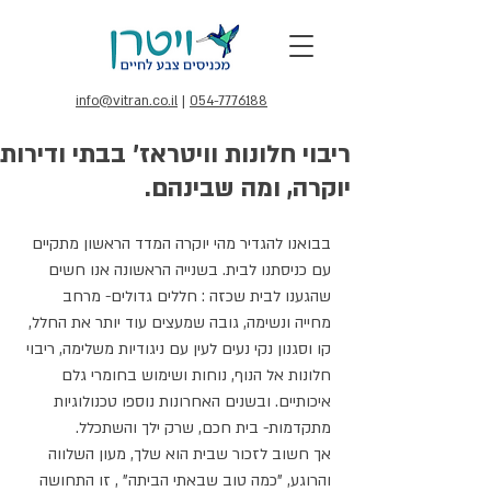
info@vitran.co.il
|
054-7776188
ריבוי חלונות וויטראז' בבתי ודירות
יוקרה, ומה שבינהם.
בבואנו להגדיר מהי יוקרה המדד הראשון מתקיים 
עם כניסתנו לבית. בשנייה הראשונה אנו חשים 
שהגענו לבית שכזה : חללים גדולים- מרחב 
מחייה ונשימה, גובה שמעצים עוד יותר את החלל, 
קו וסגנון נקי נעים לעין עם ניגודיות משלימה, ריבוי 
חלונות אל הנוף, נוחות ושימוש בחומרי גלם 
איכותיים. ובשנים האחרונות נוספו טכנולוגיות 
מתקדמות- בית חכם, שרק ילך והשתכלל.
אך חשוב לזכור שבית הוא שלך, מעון השלווה 
והרוגע, "כמה טוב שבאתי הביתה" , זו התחושה 