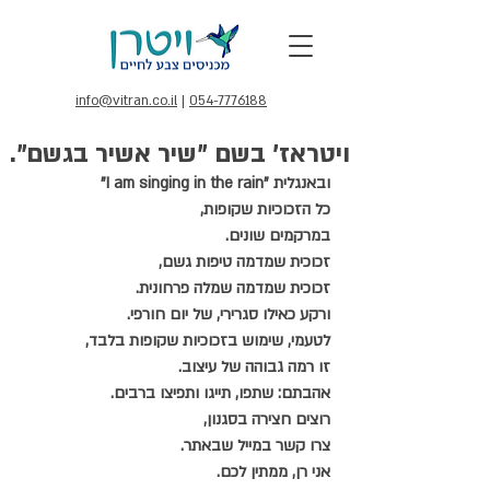
info@vitran.co.il
|
054-7776188
ויטראז' בשם "שיר אשיר בגשם".
ובאנגלית "I am singing in the rain"
כל הזכוכיות שקופות,
במרקמים שונים.
זכוכית שמדמה טיפות גשם,
זכוכית שמדמה שמלה פרחונית.
ורקע כאילו סגרירי, של יום חורפי.
לטעמי, שימוש בזכוכיות שקופות בלבד,
זו רמה גבוהה של עיצוב.
אהבתם: שתפו, תייגו ותפיצו ברבים.
רוצים חצירה בסגנון,
צרו קשר במייל שבאתר.
אני רן, ממתין לכם.