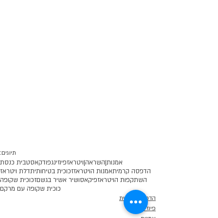
תיוגים:
אמנות|
השראה|
ויטראז
פיוזינג
פודקאסט
בית כנסת
הדפסה קרמית
אמנות הויטראז
זכוכית בטיחותית
דלת ויטראז
השתקפות הויטראז
פיקאסו
שיר אשיר בגשם
זכוכית שקופה
כוכית שקופה עם מרקם
הדפסה קרמית
פיוזינג