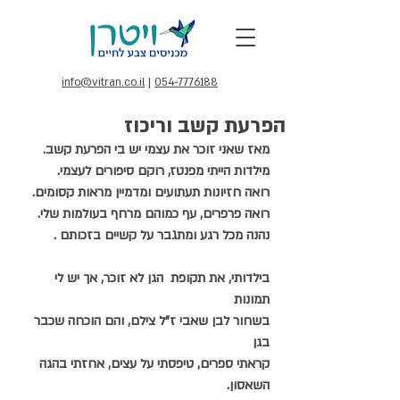
info@vitran.co.il
|
054-7776188
הפרעת קשב וריכוז
מאז שאני זוכר את עצמי יש בי הפרעת קשב.
מילדות הייתי מפנטז, רוקם סיפורים לעצמי.
רואה חזיונות תעתועים ומדמיין מראות קסומים.
רואה פרפרים, עף כמוהם מרחף בעולמות שלי.
נהנה מכל רגע ומתגבר על קשיים בזכותם .
בילדותי, את תקופת  הגן לא זוכר, אך יש לי 
תמונות
בשחור לבן שאבי ז"ל צילם, והם הוכחה שכבר 
בגן
קראתי ספרים, טיפסתי על עצים, אחזתי בהגה 
השאסון.