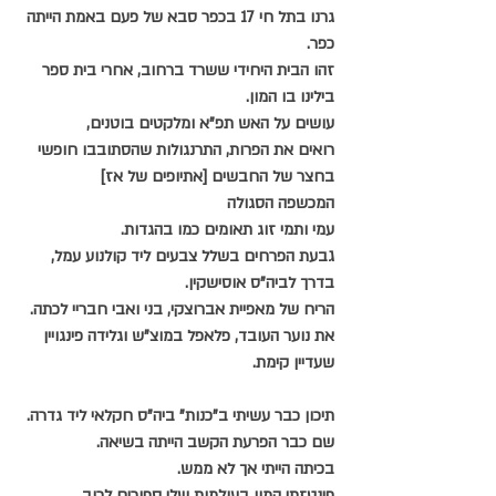
גרנו בתל חי 17 בכפר סבא של פעם באמת הייתה 
כפר.
זהו הבית היחידי ששרד ברחוב, אחרי בית ספר 
בילינו בו המון.
עושים על האש תפ"א ומלקטים בוטנים,
רואים את הפרות, התרנגולות שהסתובבו חופשי
בחצר של החבשים [אתיופים של אז]
המכשפה הסגולה
עמי ותמי זוג תאומים כמו בהגדות.
גבעת הפרחים בשלל צבעים ליד קולנוע עמל,
בדרך לביה"ס אוסישקין.
הריח של מאפיית אברוצקי, בני ואבי חבריי לכתה.
את נוער העובד, פלאפל במוצ"ש וגלידה פינגויין
שעדיין קימת.
תיכון כבר עשיתי ב"כנות" ביה"ס חקלאי ליד גדרה.
שם כבר הפרעת הקשב הייתה בשיאה.
בכיתה הייתי אך לא ממש.
פינטזתי המון בעולמות שלי ספורים לרוב.