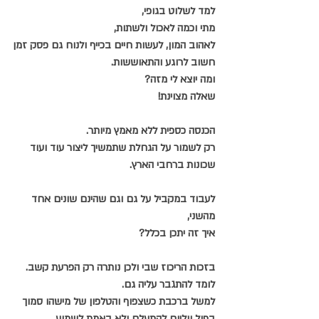
למד לשלוט בגופי,
מתי וכמה לאכול ולשתות,
לאהוב המון, לעשות חיים בכייף ולנוח גם פסק זמן
חשוב לרוגע והתאוששות.
ומה יוצא לי מזה?
שאלה מצוינת!
הכנסה כספית ללא מאמץ מיותר.
רק לשמור על הגחלת שתמשיך ליצור עוד ועוד 
שכונות ברחבי הארץ.
לעבוד במקביל על גם וגם שהינם שונים אחד 
מהשני,
איך זה יתכן בכלל?
בזכות הריכוז שבי ולכן נותרה רק הפרעת קשב.
לומד להתגבר עליה גם.
למשל ברכבת כשצפוף והטלפון של מישהו סמוך 
בפול ווליום להתעלם ולא באמת לשמוע.