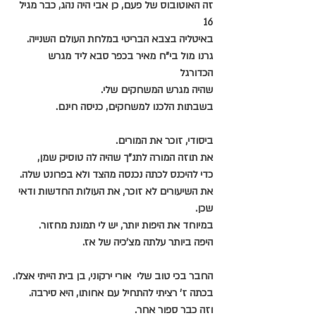
זה האוטובוס של פעם, כן אבי היה נהג, כבר מגיל 
16
באיטליה בצבא הבריטי במלחת העולם השנייה.
גרנו מול בי"ח מאיר בכפר סבא ליד מגרש 
הכדורגל 
שהיה מגרש המשחקים שלי.
בשבתות הלכנו למשחקים, כניסה חינם.
ביסודי, זוכר את המורים.
את תוזה המורה לתנ"ך שהיה לה טוסיק שמן,
כדי להיכנס לכתה נכנסה מהצד ולא בפרונט שלה.
את השיעורים לא זוכר, את העולות החדשות ודאי 
שכן.
במיוחד את היפות יותר, יש לי תמונת מחזור.
היפה ביותר עלתה מצ'כיה של אז.
החבר בכי טוב שלי  אורי ירקוני, בן בית הייתי אצלו.
בכתה ז' רציתי להתחיל עם אחותו, היא סירבה.
וזה כבר ספור אחר.