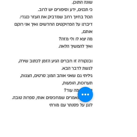
שונה התוכן.
כי תכנים, ידע וסיפורים יש לרוב.
הכול בחיוך רחב שמדביק את העזר כנגדי.
דיברנו על הפרויקטים החדשים ואיך אני רוקם 
אותם,
מה יצא לו ולי מזה?
ואיך להמשיך הלאה.
ובנקודה זו חברים הגיע הזמן לכתוב שירה,
לגשת לדבר הבא.
גיליתי גם שאני אוהב המון: סרטים, הצגות, 
תערוכות, הופעות, 
טיולים ומה עוד?
לקרוא מאמרים שמחכימים אותי, ספרות טובה.
לנגן על פסנתר עם מורתי 
את אימג'ן של ג'ון לנון בליווי שירה שלנו
בהרמוניה מקורית.
והיות והיא רוסיה, עד שזה לא מושלם זה לא זה!
אז חברים יקרים המאמר תם אך לא נשלם.