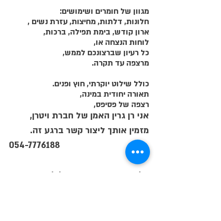
מגוון של חומרים ושימושים:
חלונות, דלתות, מחיצות, עזרת נשים ,
ארון קודש, בימת תפילה, ברכות,
לוחות הנצחה או,
כל רעיון שברצונכם לממש,
מרצפה עד תקרה.
כולל שילוט יוקרתי, חוץ ופנים.
תאורה יחודית במינה,
רצפה של פסיפס,
אני רן גרין האמן של חברת ויטרן,
מזמין אותך ליצור קשר ברגע זה.
054-7776188
על תדחה מה שהינך יכול לעשות כעת.
ואם ברצונך לחוות אמנות לשמה,
במיוחד עבורך הכנתי
מצגת של יצירות.