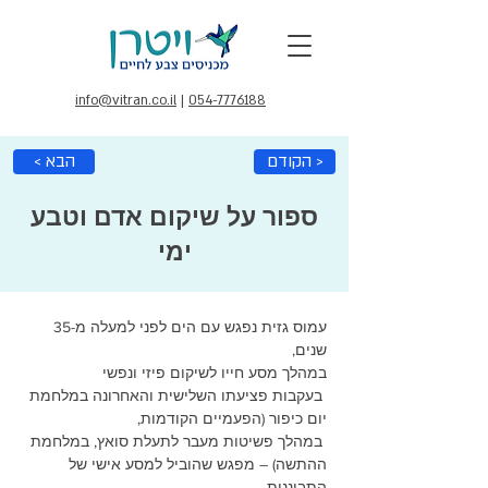
info@vitran.co.il
|
054-7776188
הקודם >
< הבא
ספור על שיקום אדם וטבע
ימי
עמוס גזית נפגש עם הים לפני למעלה מ-35 
שנים, 
במהלך מסע חייו לשיקום פיזי ונפשי
 בעקבות פציעתו השלישית והאחרונה במלחמת 
יום כיפור (הפעמיים הקודמות,
 במהלך פשיטות מעבר לתעלת סואץ, במלחמת 
ההתשה) – מפגש שהוביל למסע אישי של 
התבוננות, 