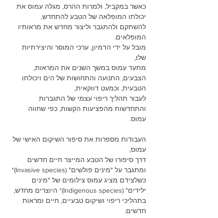
כאשר במקביל, ולמרות ההרס, מגלה עמוס את 
יכולתו המופלאה של הטבע להתחדש, 
להשתקם ולהתגבר וליצור מחדש את מראותיו 
המופלאים.
מובל על ידי הדמיון, ערכי המוסר והיצירתיות 
שלו, 
מתעד עמוס במשך השנים את המראות, 
הצבעים, התנועה והתחושות של הים ויכולתו 
הטבעית, וכמעט דווקאית, 
לעבור תהליך ריפוי עצמי של התגברות 
והתחדשות מהפציעות הקשות, כפי שחווה 
עמוס.  
העבודות מספרות את סיפור השיקום האישי של 
עמוס, 
דרך סיפורו של הטבע המייצר חיים חדשים 
ומתגבר על "מינים פולשים" (Invasive species)* 
כשלצידם מציג עמוס צילומים של "מינים 
ילידים" (Indigenous species)* היוצרים מחדש, 
בתהליכי ריפוי ושיקום טבעיים, חיים ומראות 
חדשים.