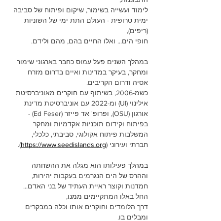
לימוד ועשייה בשימור, שיקום ופיתוח של סביבה 
ימית טרופית - העולם התת ימי של השוניות 
(ריפים), 
חופי הים... ואלו החיים בהם, מהם ולידם.
במהלך השנים פעל עמוס כחבר בארגוני שימור 
ומחקר, בעיקר במדינות ואיים בדרום מזרח 
אסיה ודרום הקריבים. 
כשמ-2006, בשיתוף עם חוקרים מאוניברסיטת 
אילינוי (UI) ומ-2022 עם אוניברסיטת מדינת 
אורגון (OSU), ופרופ' אד פייזר (Ed Feser) - 
בפיתוח וקידום תוכניות אקדמיות ומחקר 
המשלבות פיתוח אקולוגי, סביבתי, כלכלי, 
חברתי ועירוני (
https://www.seedislands.org
).
במהלך פעילותו הוא מגלה את ההשחתה 
וההרס של הים הנגרמים בעקבות יהירות, 
חמדנות וקוצר ראיית העתיד של בני האדם... 
החל באלו המתקיימים ממנו, 
דרך הלומדים וחוקרים אותו וכלה במבקרים 
ומבלים בו. 