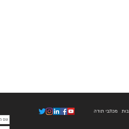
בות
מכתבי תודה