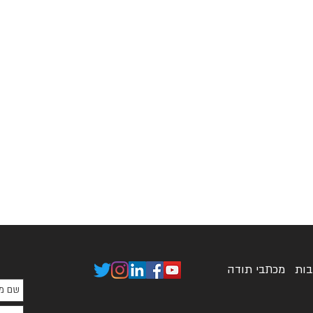
בות
מכתבי תודה