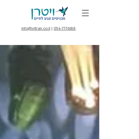
info@vitran.co.il
|
054-7776188