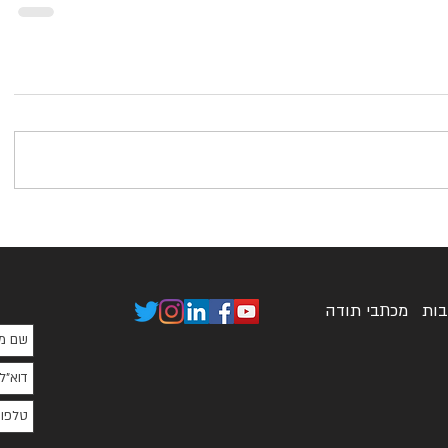
בות
מכתבי תודה