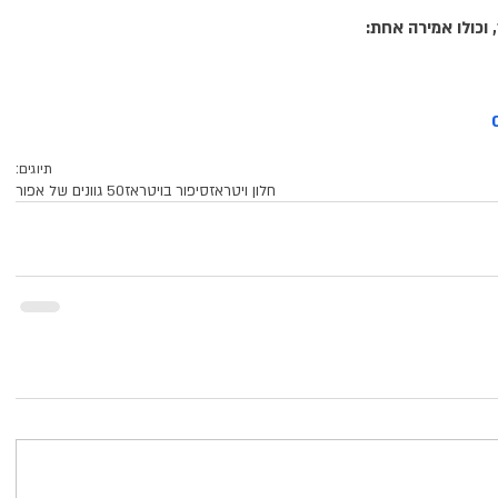
וכולו אמירה אחת:
תיוגים:
חלון ויטראז
סיפור בויטראז
50 גוונים של אפור