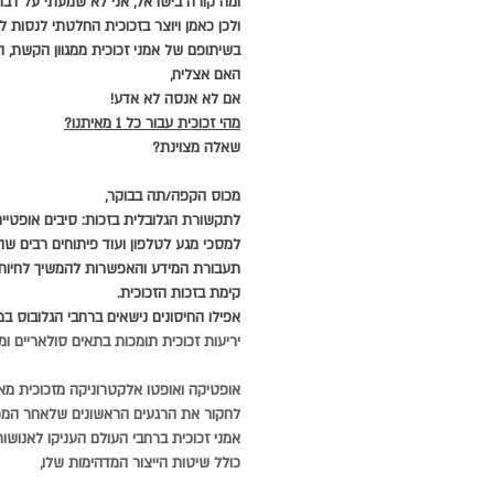
ומה קורה בישראל, אני לא שמעתי על דבר
ולכן כאמן ויוצר בזכוכית החלטתי לנסות ל
בשיתופם של אמני זכוכית ממגוון הקשת, ה
האם אצליח, 
אם לא אנסה לא אדע!
מהי זכוכית עבור כל 1 מאיתנו?
שאלה מצוינת?
מכוס הקפה/תה בבוקר, 
לתקשורת הגלובלית בזכות: סיבים אופטיים,
למסכי מגע לטלפון ועוד פיתוחים רבים ש
תעבורת המידע והאפשרות להמשיך לחיות ג
קימת בזכות הזכוכית.
אפילו החיסונים נישאים ברחבי הגלובוס במי
יריעות זכוכית תומכות בתאים סולאריים ומע
אופטיקה ואופטו אלקטרוניקה מזכוכית מ
לחקור את הרגעים הראשונים שלאחר המפץ
אמני זכוכית ברחבי העולם העניקו לאנושו
כולל שיטות הייצור המדהימות שלו, 