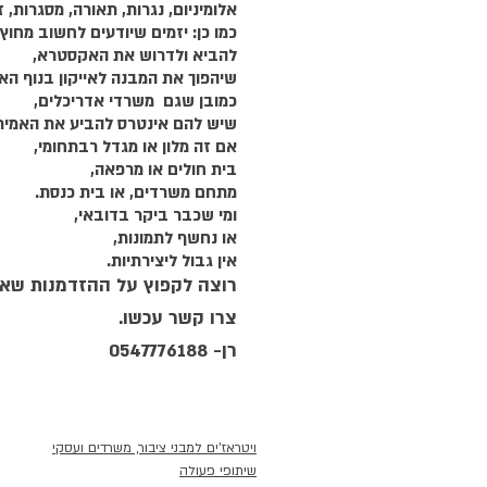
אלומיניום, נגרות, תאורה, מסגרות, ז
כמו כן: יזמים שיודעים לחשוב מחוץ
להביא ולדרוש את האקסטרא,
שיהפוך את המבנה לאייקון בנוף האו
כמובן שגם  משרדי אדריכלים,
שיש להם אינטרס להביע את האמיר
אם זה מלון או מגדל רבתחומי,
בית חולים או מרפאה,
מתחם משרדים, או בית כנסת.
ומי שכבר ביקר בדובאי,
או נחשף לתמונות, 
אין גבול ליצירתיות.
רוצה לקפוץ על ההזדמנות שאנ
צרו קשר עכשו.
רן- 0547776188
ויטראז'ים למבני ציבור, משרדים ועסקי
שיתופי פעולה