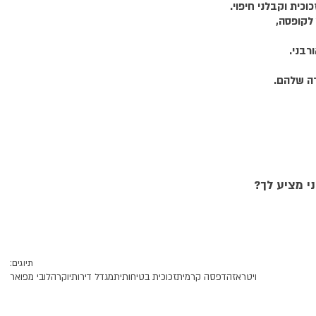
כוכית וקבלני חיפוי.
 לקופסה,
רבני.
ה שלהם.
י מציע לך?
תיוגים:
ויטראז
הדפסה קרמית
זכוכית בטיחותית
מגדל דירות
יוקרה
לובי מפואר