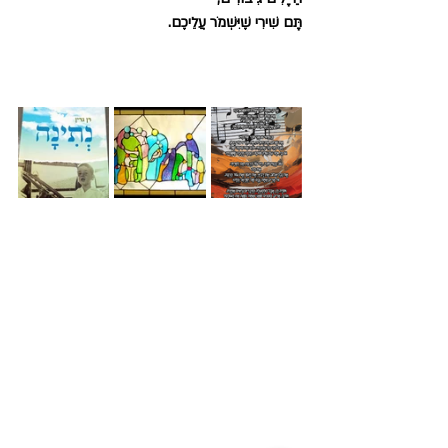
תָּם שִׁירִי שֶׁיִּשְׁמֹר עֲלֵיכֶם.