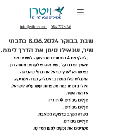
info@vitran.co.il
|
054-7776188
שבת בבוקר 8.06.2024 כתבתי
שיר, שכאילו סימן את הדרך ליממ.
, לחלץ את 4 החטופים מהרצועה. לשירים אני 
מאמין יש כח על , שיר אוטופי לעיתים מטווה דרך. 
כפי שהייא "ארץ ישראל אהובתי" שהגרסה 
האנגלית שלו מופת ב: אנגליה, קנדה אמריקה. 
ואולי בזכותו כמה משפחות יעשו עליה לישראל.
אז הנה השיר.
חַייָּלִים גִּיבּוֹרִים © רן גרין
חַיּיָלִים גּיִבּוֹרִים,
בִּשְׂדֵה הַקְּרָב בִּרְצוּעָהּ הַכּוֹאֶבֶת.
חַיּיָליים גִּיבּוֹרִים,
מַקְרִיבִים אֶת נַפְשָׁם לְמַעַן הַמְּדִינָה.