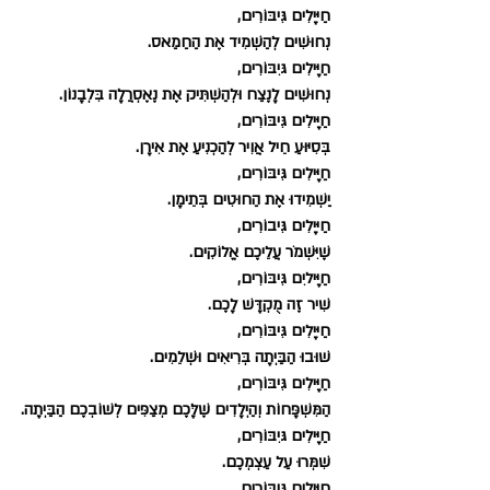
חַיּיָלִים גִּיבּוֹרִים,
נְחוּשִׁים לְהַשְׁמִיד אֶת הַחַמַאס.
חַיָּילִים גּיִבּוֹרִים,
נְחוּשִׁים לָנֶצַח וּלְהַשְׁתִּיק אֶת נֶאֶסְרֲלָה בִּלְבָנוֹן.
חַיָּילִים גִּיבּוֹרִים,
בְּסִיּוּעַ חֵיל אֲוִיר לְהַכְנִיעַ אֶת אִירָן.
חַיָּילִים גִּיבּוֹרִים,
יַשְׁמִידוּ אֶת הַחוּטִים בְּתֵימָן.
חַיּיָלִים גִּיבוֹרִים,
שֶׁיִּשְׁמֹר עֲלֵיכֶם אֱלוֹקִים.
חַיָּיליִם גִּיבּוֹרִים,
שִׁיר זֶה מֻקְדָּשׁ לָכֶם.
חַיּיָלִים גִּיבּוֹרִים,
שׁוּבוּ הַבַּיְתָה בְּרִיאִים וּשְׁלֵמִים.
חַיָּילִים גִּיבּוֹרִים,
הַמִּשְׁפָּחוֹת וְהַיְלָדִים שֶׁלָּכֶם מְצַפִּים לְשׁוֹבְכֶם הַבַּיְתָה.
חַיָּילִים גּיִבּוֹרִים,
שִׁמְּרוּ עַל עַצְמְכֶם.
חַיּיָלִים גִּיבּוֹרִים,