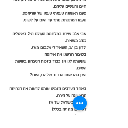
חיים והעיניים עליהם.
פעם ראשונה טעמתי טעמו של שרימפס,
טעמו המתקתק נותר עד היום על לשוני.
אבי אגב שירת במלחמת העולם ה-2 באיטליה 
כנהג משאית.
ילדון בן 17, השאיר לי אלבום מאז.
בקיצור חרשנו את אירופה
שעשתה לנו אז כבוד בזכות הניצחון בששת 
הימים.
היכן הוא אותו הכבוד של אז, היום?
באחד הערבים הזמינו אותנו לראות את הנחיתה 
הראשונה על הירח.
זכינו כי בישראל של אז 
לא ידעו מה זה בכלל!
ואם גלשתי/התפזרתי 
פשוט רציתי לשקף את התמונה כולה.