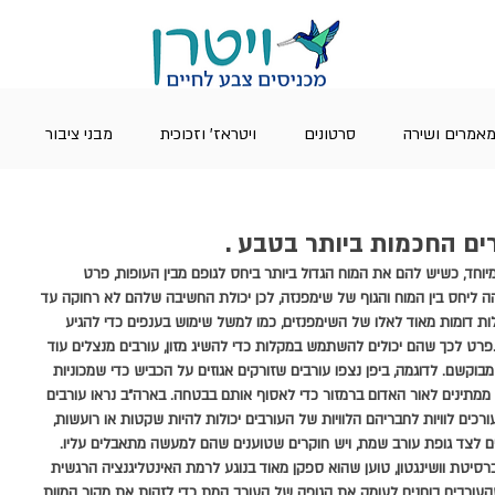
אמרים ושירה
סרטונים
ויטראז' וזכוכית
מבני ציבור
רים החכמות ביותר בטבע .
יוחד, כשיש להם את המוח הגדול ביותר ביחס לגופם מבין העופות, פרט 
הה ליחס בין המוח והגוף של שימפנזה, לכן יכולת החשיבה שלהם לא רחוקה עד 
לות דומות מאוד לאלו של השימפנזים, כמו למשל שימוש בענפים כדי להגיע 
ט לכך שהם יכולים להשתמש במקלות כדי להשיג מזון, עורבים מנצלים עוד 
בוקשם. לדוגמה, ביפן נצפו עורבים שזורקים אגוזים על הכביש כדי שמכוניות 
 ממתינים לאור האדום ברמזור כדי לאסוף אותם בבטחה. בארה"ב נראו עורבים 
כים לוויות לחבריהם הלוויות של העורבים יכולות להיות שקטות או רועשות, 
ים לצד גופת עורב שמת, ויש חוקרים שטוענים שהם למעשה מתאבלים עליו. 
יברסיטת וושינגטון, טוען שהוא ספקן מאוד בנוגע לרמת האינטליגנציה הרגשית 
שהעורבים בוחנים לעומק את הגופה של העורב המת כדי לזהות את מקור המוות 