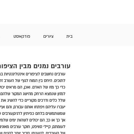
בית
ציורים
פודקאסט
מ
עורבים נמנים מבין הציפו
עורבים נחשבים לציפורים אינטליגנטיות במ
לתוכים. היחס בין המוח לגוף של העורב ז
כדי כך מזו של האדם. ואכן, הם מראים יכו
למזון שנמצא הרחק מהישג המקור שלהם.פר
שלל כלים ודרכים מקוריים כדי להשיג את מ
יעברו עליהם ויפתחו אותם עבורם, והם אף
שמשתמשים בלחם כפיתיון לדגים,עורבים עור
אך כך או כך, הם יכולים לשהות ימים שלמ
לעומתם, קיילי סוויפט, חוקר עורבים מאונ
של העורבים. לטענתו, סביר יותר להניח 