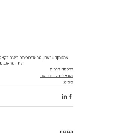
אמנות|
השראה|
ויטראז
זכוכית
פיוזינג
פודקאס
דלת ויטראז
בינ
הדפסה קרמית
ויטראז'ים לבית כנסת
פיוזינג
תגובות