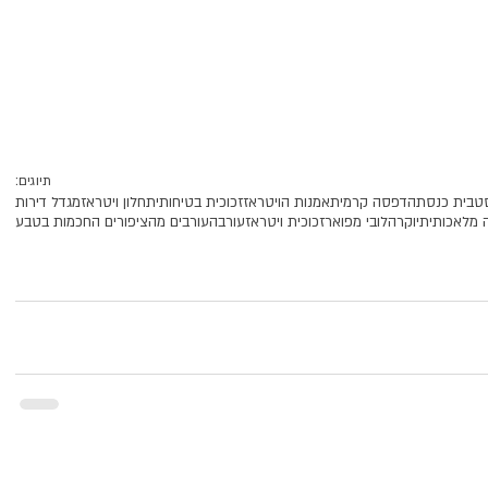
תיוגים:
ט
בית כנסת
הדפסה קרמית
אמנות הויטראז
זכוכית בטיחותית
חלון ויטראז
מגדל דירות
ה מלאכותית
יוקרה
לובי מפואר
זכוכית ויטראז
עורב
העורבים מהציפורים החכמות בטבע