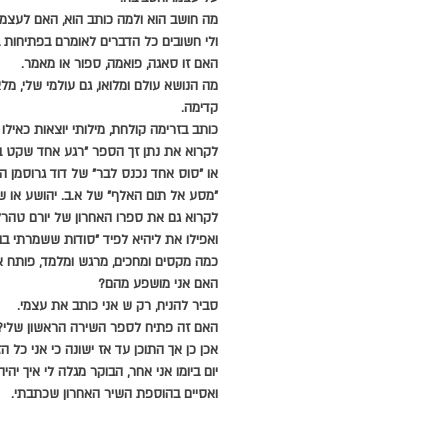
מה חושב הוא ולמה כותב הוא, האם לעצמו
ולי חשובים כל הדברים לאומרם בפתיחות ב
האם זו סאגה, פואמה, ספור או מאמר.
מה הנושא עולם ומלואו, גם עולמי שלי, מלא
קדימה.
כותב בזרימה קולחת, מילותי יוצאות כאילו 
לקרוא את נתן זך הספר "רגע אחד שקט ב
או "סוס אחד נכנס לבר" של דוד גרוסמן ה
"מסע אל תום האלף" של א.ב. יהושע או ש"
לקרוא גם את ספרו האחרון של יורם טהר
ואפילו את ליהיא לפיד "סודות ששמרתי בב
כמה מקסים ומחכים, מרגש ומלמד, פותח את
האם אני מושפע מהם?
סביר להניח, רק ש אני כותב את עצמי.
האם זה פתיח לספר השירה הראשון שלי?
אכן כן אך התוכן עד אז ישונה כי אני כל
יום ביומו אני אחר, הבוקר מגלה לי איך יהיה
ואסיים בהוספת השיר האחרון שכתבתי.