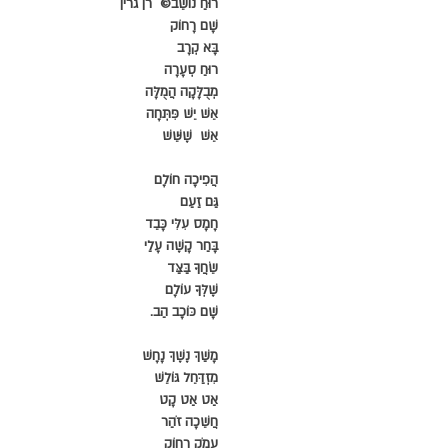
רוּחַ נוֹשֵׁב©  רן גרין
שָׁם רָחוֹק
בָּא קְרָב
רוּחַ סְעָרָה
מְבֻלָּקָה הֲמֻלָּה 
אֵשׁ יֵשׁ פִּתְּחָה
אֵשׁ  שֶׁשֵּׁשׁ
הֲפִיכָה חוֹלָם 
גַּם זַעַם
חָמָס עִלִּי כָּבֵד
בָּחַר קָשֶׁה עָלַי
שֵׂחֲךָ בַּצַּד
שֶׁלְּךָ עוֹלָם
שָׁם כּוֹכָב הַב.
מָשַׁךְ נֶשֶׁךְ נָחָשׁ
מִזְדַּחֵל גּוֹלֵשׁ
אַט אַט קָט
חֲשֵׁכָה זֹהַר
עָמֹק רָחוֹק