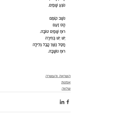
נוֹגֵעַ שָׁמַיִם.
נֹשֶׁב קוֹמֵם
הָס זַעַם
רוּחַ שָׁמַיִם טוֹבָה.
יֵשׁ יֵשׁ בְּחִירָה
חֲסַל נֶשֶׁךְ קָבַל גְּלִילָה
רוּחַ נוֹשָׁבָה.
השראה והעשרה
אמנות
שלווה