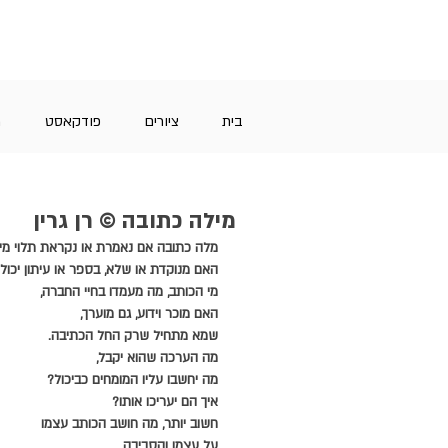
בית
ציורים
פודקאסט
מ
מילה כתובה © רן גרין
מלה כתובה אם נאמרת או נקראת תלוי מי ה
האם מנוקדת או שלא, בספר או עיתון יכול ג
מי הכותב, מה מעמדו בחיי החברה,
האם מוכר וידוע, גם מוערך,
שמא מתחיל שרק החל הכתיבה.
מה הערכה שהוא יקבל,
מה יחשבו עליו המומחים כביכול?
איך הם יעריכו אותו?
חשוב יותר, מה חושב הכותב עצמו
על עצמו והסביבה.