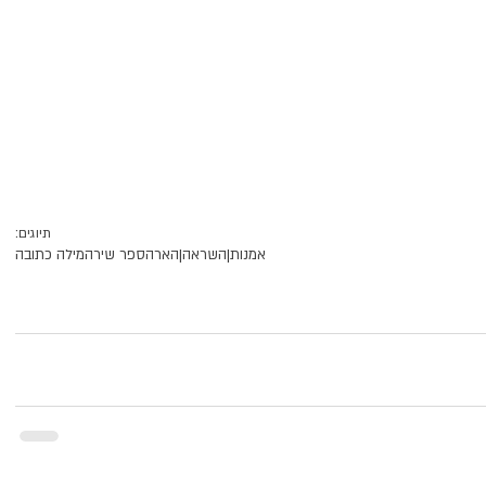
תיוגים:
אמנות|
השראה|
הארה
ספר שירה
מילה כתובה