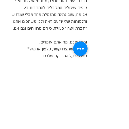
הרבה פעמים אני מחלק מתנות/המלצות ואף 
טיפים שיכולים המקבלים להתחרות בי.
אז מה, שוב נתינה מתגמלת מהר מבלי שנרגיש.
והלקוחות שלי יודעם זאת ולכן משתפים אתנו 
"חברת ויטרן" פעולה, כי הם מרוויחים וגם אנו.
ומה אתכם, מה אתם אומרים,
יש מצב שתצרו קשר, טלפון או מייל?
ספרו לי על הפרויקט שלכם
וניעץ לכם מה נכון, רצוי ונדרש לעשות.
כי ברגע שנקבל, שנבין את כל הפרטים
נעשה מחקר מעמיק גם בחו"ל במידה ונדרש.
כי אנחנו ב"ויטרן" מקושרים היטב,
כדי להגיע לפתרון האולטמטיבי.
לא בהכרח יהיה יקר יותר,
לעיתים נחסוך לכם כסף וזמן.
וזמנכם וגם שלנו יקר מאד,
החלטות מהירות נדרשות כדי