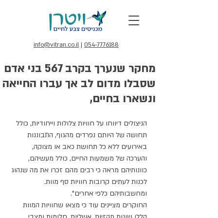
info@vitran.co.il
|
054-7776188
מחקר שנערך בקרב 567 בני אדם
שסבלו מדום לב אך עברו החייאה
ונשארו בחיים,
הניצולים דיווחו על חוויות צלולות וייחודיות, כולל 
תחושה של היותם נפרדים מהגוף, התבוננות 
באירועים ללא כל תחושת כאב או מצוקה, 
והערכה של משמעות החיים, כולל מעשיהם, 
כוונותיהם מראה כי רבים מהם זכרו את מה שנהוג 
לכנות לעתים קרובות חוויות סף מוות.
ומחשבותיהם כלפי אחרים". 
החוקרים מציינים עוד כי מצאו שחוויות המוות 
הללו שונות מהזיות, אשליות, חלומות ומצבי 