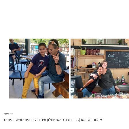
תיוגים:
אמנות|
השראה|
זכוכית
פודקאסט
חולון עיר הילדים
פורים
שושן פורים