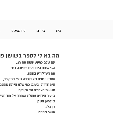
בית
ציורים
פודקאסט
מ
מה בא לי לספר בשושן פו
עם שלם כמעט שמח את חגו,
ואני אחגוג היום פעם ראשונה בחיי
את העדלוידע בחולון.
אחרי 3 שנים של קורונה שלא התקימה,
היא חוזרת  ובענק, כפי שלא הייתה מעולם.
משעות הצהרים עד אין סוף.
כי עיר הילדים צוהלת ושמחה אל תוך הליל
כי למען השם,
רון בלב
אושר בעינים