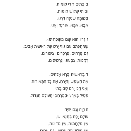
ב בָּתִּים חַדֵּי קוֹמוֹת,
וּבֵיתִי שָׁלוֹשׁ קוֹמוֹת.
בְּקוֹמָה שְׁנִינָה דַּרְנוּ,
אַבָּא, אִמָּא, אוֹרְנָה וַאֲנִי.
ג גְּרִין הוּא שָׂם מִשְׁפַּחְתֵּנוּ,
שֶׁמִּתְכַּתֵּב עִם נוֹף יָרֹק שֶׁל רֵאשִׁית אָבִיב.
גַּם פְּרָחִים, פַּרְפָּרִים וְצִיפּוֹרִים,
רַקָּפוֹת, צִבְעוֹנֵי וְנַרְקִיסִים.
ד בְּרֵאשִׁית בָּרָא אֱלֹהִים,
אֶת הַשֶּׁמֶשׁ וְהַיָּרֵחַ, אֶת כָּל הַמְּאוֹרוֹת.
וַאֲנִי הֲכִי יָרֹק סְבִיבָתִי,
מְטַיֵּל בָּאָרֶץ וּבְמֶרְחֲבֵי הָעוֹלָם הַגָּדוֹל.
ה הָיָה וְגַם יִהְיֶה,
עוֹלָם יָפָה בִּתְנַאי ש,
אֵין מִלְחָמוֹת, אֵין מְדִינוֹת,
אֵין פּוֹלִיטִיקָה עַכְשָׁו, וְגַם אַחֲרַי.