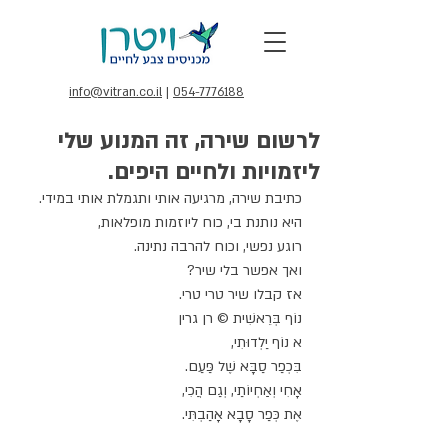
info@vitran.co.il
|
054-7776188
לרשום שירה, זה המנוע שלי
ליזמויות ולחיים היפים.
כתיבת שירה, מרגיעה אותי ותגמלת אותי במידי.
היא נותנת בי, כוח ליוזמות מופלאות,
רוגע נפשי, וכוח להרבה נתינה.
ואך אפשר בלי שיר?
אז קבלו שיר טרי טרי.
נוֹף בְּרֵאשִׁית © רן גרין
א נוֹף יַלְדוּתִי,
בִּכְפַר סַבָּא שֶׁל פַּעַם.
אָחִי וְאַחְיוֹתַי, וְגַם הֲכִי,
אֶת כְּפַר סָבָא אָהַבְתִּי.