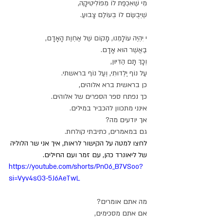
מִי שֶׁאִכְפַּת לוֹ מִפּוֹלִיטִיקָה,
שֶׁיְּבֻשַּׂם לוֹ בְּעוֹלַם צָבוּעַ.
י יִהְיֶה עוֹלָמֵנוּ, מָקוֹם שֶׁל אַחְוַת הָאָדָם,
בַּאֲשֶׁר הוּא אָדָם.
וְכָךְ תָּם הַדִּיּוּן,
עַל נוֹף יַלְדוּתִי, וְעַל נוֹף בראשתי.
כן בראשית ברא אלוהים,
כך נפתח ספר הספרים של אלוהים.
אינני מתכוון להכביר במילים.
אך יודעים מה?
גם במאמרים, כתיבתי קולחת.
לחצו למטה על הקישור לראות, איך אני שר הלוליה
של ליאונרד כהן, עם זמר ועם החילים.
https://youtube.com/shorts/PnO6_B7VSoo?
si=Vyv4sG3-5J6AeTwL
מה אתם אומרים?
אם אתם מסכימים,