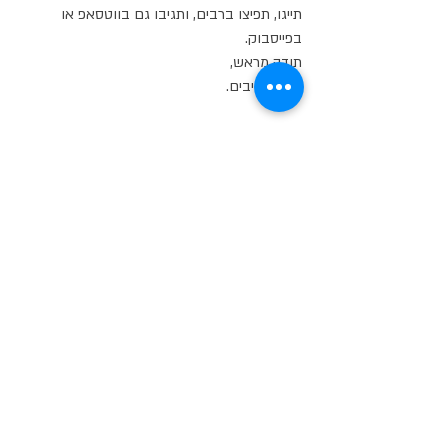
תייגו, תפיצו ברבים, ותגיבו גם בווטסאפ או 
בפייסבוק.
תודה מראש,
לכל המגיבים.
תיוגים:
אמנות|
השראה|
ויטראז
זכוכית
פיוזינג
פודקאסט
בית כנסת
הדפסה קרמית
זכוכית בטיחותית
חלון ויטראז
מגדל דירות