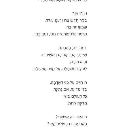
ו וַיְהִי אוֹר,
בֹּקֶר חָדָשׁ צַח וְרַעֲנָן עוֹלֶה.
שֶׁמֶשׁ זְהוּבָה,
קַרְנֶיהָ מְלַטְּפוֹת אֶת גּוּפִי, וּסְבִיבָתִי.
ז זֶהוּ זֶה, הַמַּחֲזֶה,
שֶׁל יְפִי הַבְּרִיאָה הַבְּרֵאשִׁיתִית.
וְהִיא מוּזָה,
לְעוֹלָם מִשְׁתַּלֵּם, עַל קְצֵה הַמֻּשְׁלָם.
ח חַיִּים עַל פְּנֵי הָאֲדָמָה,
בְּלִי מְדִינָה, אֵם נְתִינָה.
כָּל הָעוֹלָם בּוֹא,
מְדִינָה אַחַת.
ט הַאִם זֶה אֶפְשָׁרִי?
הַאִם יַסְכִּים הַפּוֹלִיטִיקַאי?