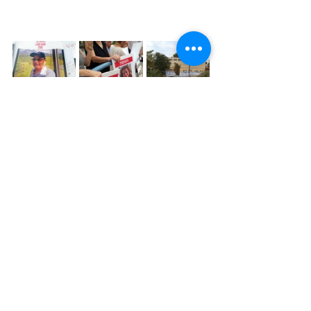
תיוגים:
אמנות|
השראה|
ויטראז
זכוכית
פיוזינג
פודקאסט
בית כנסת
הדפסה קרמית
זכוכית בטיחותית
מלחמה
חטופים
לואיס
הפגנה למען החטופים
אלוהים.
ענני נא
הדפסה קרמית
פיוזינג
שיתופי פעולה