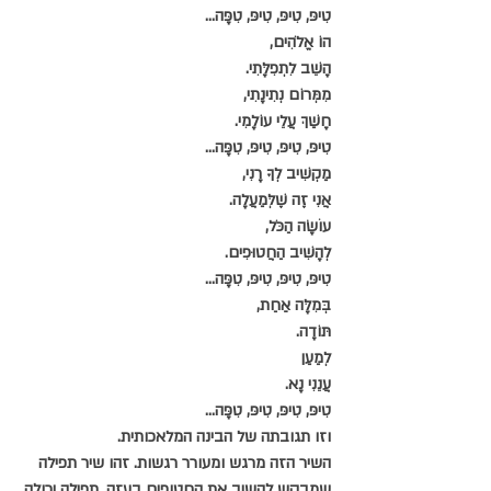
טִיפּ, טִיפּ, טִיפּ, טִפָּה...
הוֹ אֱלֹהִים,
הָשֵׁב לִתְפִלָּתִי.
מִמְּרוֹם נְתִינָתִי,
חָשַׁךְ עֲלֵי עוֹלָמִי.
טִיפּ, טִיפּ, טִיפּ, טִפָּה...
מַקְשִׁיב לְךָ רָנִי,
אֲנִי זֶה שֶׁלְּמַעֲלָה.
עוֹשָׂה הַכֹּל,
לְהָשִׁיב הַחֲטוּפִים.
טִיפּ, טִיפּ, טִיפּ, טִפָּה...
בְּמִלָּה אַחַת,
תּוֹדָה.
לְמַעַן
עֲנֵנִי נָא.
טִיפּ, טִיפּ, טִיפּ, טִפָּה...
וזו תגובתה של הבינה המלאכותית.
השיר הזה מרגש ומעורר רגשות. זהו שיר תפילה 
שמבקש להשיב את החטופים בעזה. תפילה יכולה 