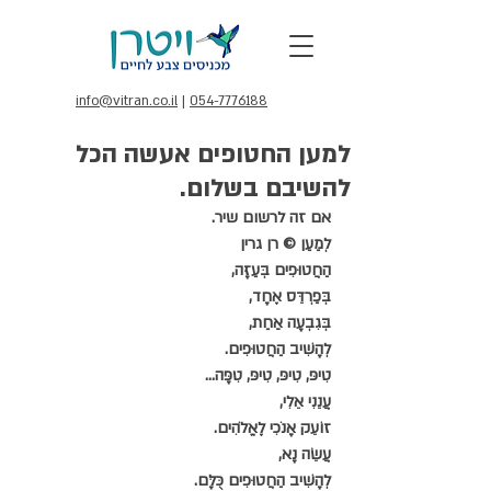
info@vitran.co.il
|
054-7776188
למען החטופים אעשה הכל
להשיבם בשלום.
אם זה לרשום שיר.
לְמַעַן © רן גרין
הַחֲטוּפִים בְּעַזָּה,
בְּפַרְדֵּס אֶחָד,
בְּגִבְעָה אַחַת,
לְהָשִׁיב הַחֲטוּפִים.
טִיפּ, טִיפּ, טִיפּ, טִפָּה...
עֲנֵנִי אֵלִי,
זוֹעֵק אָנֹכִי לֶאֱלֹהִים.
עֲשֵׂה נָא,
לְהָשִׁיב הַחֲטוּפִים כֻּלָּם.