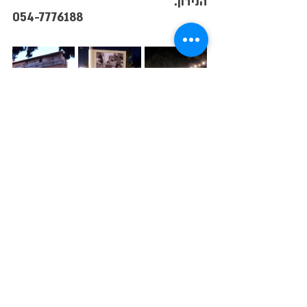
הנידון.
054-7776188
תיוגים:
בית כנסת
אמנות הויטראז
חלון ויטראז
ויטראז אמיתי