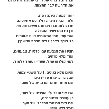
ובחזית, הצריף של הרבי שלימד את כולם
את הדרשה לבר המצווה.
יותר למטה היתה רפת,
ולצד הבית חצר גדולה עם אתיופים,
תרנגולות וברוזים מתרוצצים חופשי.
וכן גם המכשפה הסגולה
ואת עמי ותמי התאומים היינו אוספים
כל בוקר בדרך לבית ספר אוסישקין.
חצינו את הגבעה עם: כלניות, צבעונים, 
ועוד מלא פרחים,
לפני קולנוע עמל, שעדיין עומד גלמוד.
והיום מלא בנינים, 1 על השני- צפוף,
אבל גן הזיכרון עדיין קים
וגם אותה תחנה מרכזית של פעם.
ואז אני עובר ע"י העיריה של פעם,
כן עושים שימור יפה,
וגם בית הכנסת המרכזי של הער,
נותר ללא שינוי.