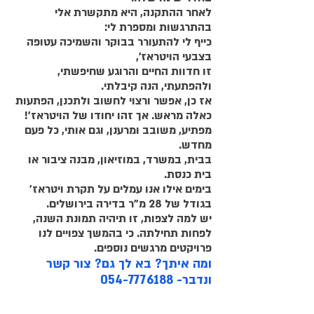
לאחר ההתקנה, היא מתקשרת אלי 
בהתרגשות ומספרת לי: 
כייף לי להתעורר בבוקר והשמיכה עטופה 
בצבעי הויטראז', 
זו חדוות החיים והרוגע שחיפשתי, 
ולהפתעתי, הנה קיבלתי.
אז כן, אפשר ורצוי לחשוב ולתכנן, הפתעות 
כאלה מראש. אך זהו יחודו של הויטראז'! 
מפתיע, משובב ומרענן, וגם אותי, כל פעם 
מחדש.
בבית, במשרד, במוזיאון, מבנה ציבור או 
בית כנסת. 
בימים אילו אנו עמלים על תקרת ויטראז' 
בגודל של 28 מ"ר בדירה בירושלים. 
יש למה לצפות, זו תיהיה תמונת השנה, 
לפחות תחילתה. כי בהמשך צפויים לנו 
פרויקטים מרגשים נוספים.
ומה איתך? בא לך גם? צור קשר 
ונדבר- 054-7776188