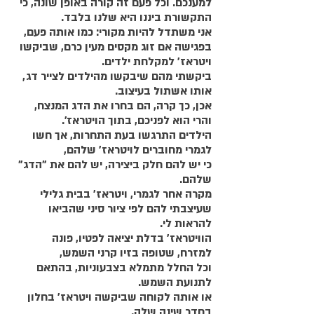
למענכם. וכל פעם זה קורה באופן שונה, כי 
התקשורת ביננו היא שלנו בלבד. 
אני משתדל להיות מקורי: כמו אותה פעם, 
בפגישה אם זוג מקסים מעין כרם, שביקשו 
ויטראז' למקלחת ילדים. 
ביקשתי מהם שיבקשו מהילדים לצייר דג, 
אותו אשתול בעיצוב. 
אכן, כך קרה, הם בחרו את הדג המנצח, 
והרי הוא לפניכם, בתוך הויטראז'. 
הילדים התרגשו בעת התחרות, אך חשו 
לגמרי מחוברים לויטראז' שלהם, 
כי יש להם חלק ביצירה, יש להם את "הדג" 
שלהם.
מקרה אחר לגמרי, ויטראז' בבית גלילי 
שעיצבתי להם לפי ציור סיני שהביאו 
להראות לי. 
הוויטראז' בדלת יציאה לפטיו, פונה 
למזרח, שטופה בזיו קרני השמש, 
וכל החלל מתמלא בצבעוניות, בהתאם 
לתנועת השמש.
או אותה לקוחה שביקשה ויטראז' בחלון 
בחדר שינה שלה. 