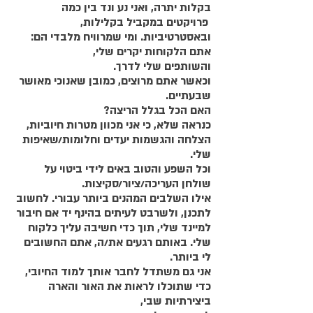
בקלות יתרה, ואני נע ונד בין כמה
 פרויקטים במקביל בקלילות, 
ובאסטרטיביות. ומי שמרוויח מלבדי הם: 
אתם הלקוחות יקרים שלי, 
והשותפים שלי לדרך. 
וכאשר אתם מרוצים, כמובן שאנוכי מאושר 
שבעתיים.
האם הכל בגלל הריצה?
כנראה שלא, כי אני מכוון מטרות חיוביות, 
הצלחה והגשמות יעדים וחלומות/שאיפות 
שלי. 
וכל השפע והטוב באים לידי ביטוי על 
שולחן העריכה/ציור/סקיצות. 
אילו השלבים המהנים ביותר עבורי. לחשוב 
לתכנן, ולשרבט לעיתים בהינף יד אם חיבור 
למיינד שלי, תוך כדי חשיבה עליך כלקוח 
שלי. באותם רגעים את/ה, אתם החשובים 
לי ביותר.
אני גם משתדל לחבר אותך למוד החיובי, 
כדי שתוכלו לראות את האור והארה 
ביצירתיות שבי, 