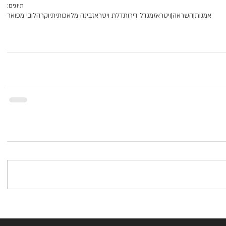
תיוגים:
אמנות|
השראה|
ויטראז
מגדל דירות
דלת ויטראז
בינה מלאכותית
יוקרה
לובי מפואר