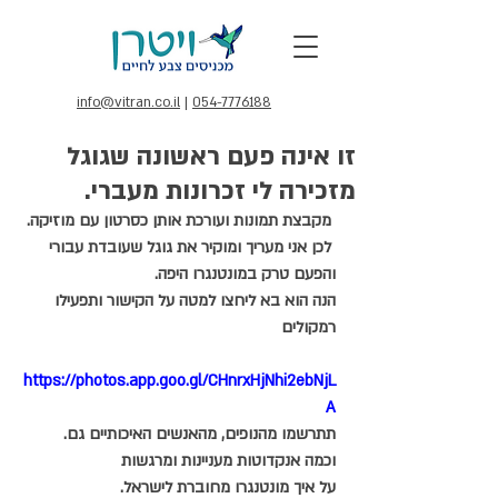
info@vitran.co.il
|
054-7776188
זו אינה פעם ראשונה שגוגל
מזכירה לי זכרונות מעברי.
 מקבצת תמונות ועורכת אותן כסרטון עם מוזיקה.
 לכן אני מעריך ומוקיר את גוגל שעובדת עבורי
והפעם טרק במונטנגרו היפה.
הנה הוא בא ליחצו למטה על הקישור ותפעילו 
רמקולים
https://photos.app.goo.gl/CHnrxHjNhi2ebNjL
A
תתרשמו מהנופים, מהאנשים האיכותיים גם.
וכמה אנקדוטות מעניינות ומרגשות
על איך מונטנגרו מחוברת לישראל.