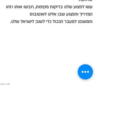
עשו לפצוע שלנו בדיקות מקיפות, חבשו אותו וזהו
המדריך והפצוע שבו אלינו לאוטובוס
והמשכנו למעבר הגבול כדי לשוב לישראל שלנו.
תיוגים:
אמנות|
השראה|
ויטראז
זכוכית
פודקאסט
הדפסה קרמית
אמנות הויטראז
מונטנגרו
צאלים
ורים
גוגל
סרטון מתמונות
פיוזינג
אמנות
השראה והעשרה