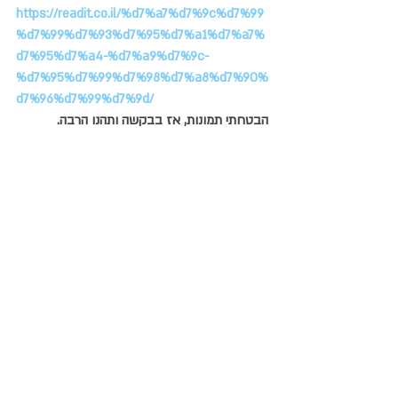
https://readit.co.il/%d7%a7%d7%9c%d7%99
%d7%99%d7%93%d7%95%d7%a1%d7%a7%
d7%95%d7%a4-%d7%a9%d7%9c-
%d7%95%d7%99%d7%98%d7%a8%d7%90%
d7%96%d7%99%d7%9d/
הבטחתי תמונות, אז בבקשה ותהנו הרבה.