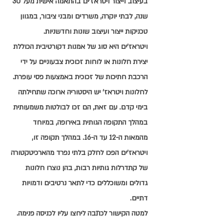
בעיצוב וייצור ויטראז'ים בהתאמה אישית מעל 30 
שנה, לבתי יוקרה, משרדים ומבני ציבור, במגוון 
טכניקות ייצור ועיצוב שונות וחדשניות.
ויטראז'ים היא סוג של אמנות דקורטיבית הכוללת 
יצירת חלונות או לוחות זכוכית צבעוניים על ידי 
הרכבת חתיכות של זכוכית באמצעות פסי עופרת. 
לחלונות ויטראז' יש היסטוריה ארוכה שתחילתה 
בימי קדם. עם זאת, הם זכו לבולטות משמעותית 
במהלך התקופה הגותית באירופה, במיוחד 
מהמאות ה-12 עד ה-16. במהלך תקופה זו, 
ויטראז'ים הפכו לחלק בלתי נפרד מהארכיטקטורה 
של קתדרלות גותיות רבות, בהן נוצרו חלונות 
גדולים ומשוכללים כדי לתאר נרטיבים ודמויות 
דתיים.
למטה הקישור לכתבה ליחצו עליו לכניסה פנימה.