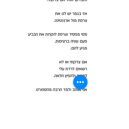
אז בגמר יש לנו את
צרפת מול ארגנטינה.
מסי מפסיד וצרפת לוקחת את הגביע
פעם שניה ברציפות.
מגיע להם.
אם צדקתי או לא
רשאים לרדת עלי
לתמוך ולהפיץ הלאה.
אני אוהב ולמד הרבה מהספורט
איך להיות במיטבי!
אך אמנות בכלל וגם 
אמנות הבמה בכללה כולל תאטרון
הם שמלמדים ומענינים אותי יותר.