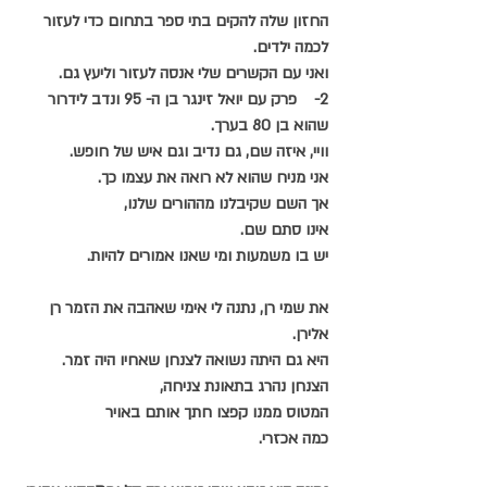
החזון שלה להקים בתי ספר בתחום כדי לעזור 
לכמה ילדים.
ואני עם הקשרים שלי אנסה לעזור וליעץ גם.
2-    פרק עם יואל זינגר בן ה- 95 ונדב לידרור 
שהוא בן 80 בערך.
וויי, איזה שם, גם נדיב וגם איש של חופש.
אני מניח שהוא לא רואה את עצמו כך.
אך השם שקיבלנו מההורים שלנו,
אינו סתם שם.
יש בו משמעות ומי שאנו אמורים להיות.
את שמי רן, נתנה לי אימי שאהבה את הזמר רן 
אלירן.
היא גם היתה נשואה לצנחן שאחיו היה זמר.
הצנחן נהרג בתאונת צניחה, 
המטוס ממנו קפצו חתך אותם באויר
כמה אכזרי.