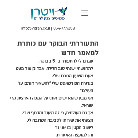
info@vitran.co.il
|
054-7776188
התעוררתי הבוקר עם כותרת
למאמר חדש
שגרם לי להתעורר ב- 5 בבוקר.
לתחושתי ישנתי טוב הלילה, אבדוק עוד מעט 
אעם השעון החכם שלי.
בעזרת הפודקאסט שלי "להשאיר חותם על 
העולם"
אני מבין שהוא ישים אותי על המפה הארצית קרי 
ישראל.
אך גם העולמית, כי זה היעוד והדחף שבי.
הצעתי את שירותי לסביבה הקרובה לי,
לישוב הקטן בו אני גר
והן למועצה האיזורית.