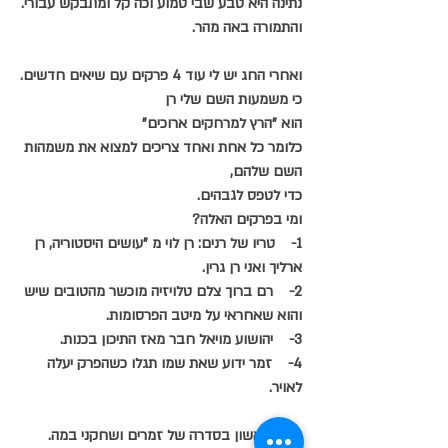
נתינה היא טבע שבי טמוע וכה קל ומתבקש עבורי.
והתמורה באה מהר.
ואחרי החג יש לי עוד 4 פרקים עם שיאים חדשים.
כי משמעות השם שלי רן
הוא "הרץ למרחקים ארוכים"
כלומר כל אחת ואחד צריכים למצוא את משמהות 
השם שלהם,
כדי לטפס לגבהים.
ומי בפרקים האלה?
1-    טריו של רנים: רן לוי מ "עושים היסטוריה, רן 
ארליך ואני רן גרין.
2-    רם ברוך צלם טלויזיה מוכשר מהטובים שיש 
והוא שאחראי על מיטב הפרסומות.
3-    יהושוע מויאל חבר מאז התיכון בכנות.
4-    זמר ידוע שאת שמו תגלו כשהפרק יעלה 
לאויר.
הוא הראשון בסדרה של זמרים ושחקני במה.