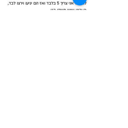
להבנתי אני צריך 5 בלבד ואז הם יגיעו וירצו לבד,
כי יבינו שיש משהו בגו...
ואיך אני מסיים מאמר כזה?
אין לו סוף,
משום שהחיים שלי נמשכים 
אם כל הטוב שבי.
אז ההמשך במאמר הבא,
שיבוא בקרוב מאד
רומים עוד
נכון?
תיוגים:
אמנות|
השראה|
ויטראז
זכוכית
פיוזינג
פודקאסט
בית כנסת
אמנות הויטראז
חלון ויטראז
בינה מלאכותית
פיוזינג
השראה והעשרה
אמנות