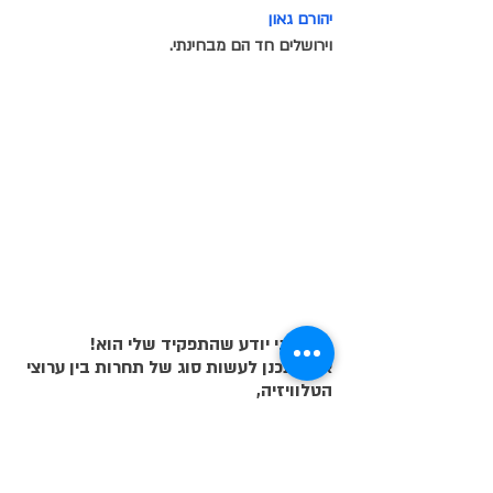
יהורם גאון 
וירושלים חד הם מבחינתי.
היום אני יודע שהתפקיד שלי הוא!
אני מתכנן לעשות סוג של תחרות בין ערוצי 
הטלוויזיה,
והערוץ שיזכה יהיה ערוץ השיווק הטוב 
ביותר עבור אירוע כזה. 
שוב, על כל אלה והרבה יותר בהרצאה.