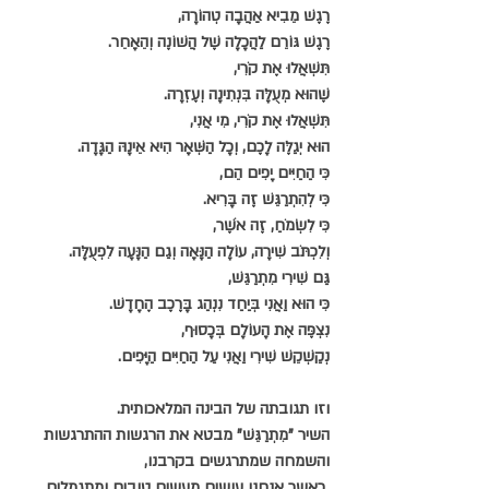
רֶגֶשׁ מֵבִיא אַהֲבָה טְהוֹרָה,
רֶגֶשׁ גּוֹרֵם לַהֲכָלָה שֶׁל הֲשׁוֹנֶה וְהֵאָחֵר.
תִּשְׁאֲלוּ אֶת קֹרִי,
שֶׁהוּא מְעֻלָּה בִּנְתִינָה וְעֶזְרָה.
תִּשְׁאֲלוּ אֶת קֹרִי, מִי אֲנִי,
הוּא יְגַלֶּה לָכֶם, וְכָל הַשְּׁאָר הִיא אֵינָהּ הַגָּדָה.
כִּי הַחַיִּים יָפִים הֵם,
כִּי לְהִתְרַגֵּשׁ זֶה בָּרִיא.
כִּי לִשְׂמֹחַ, זֶה אֹשֶׁר,
וְלִכְתֹּב שִׁירָה, עוֹלָה הַנָּאָה וְגַם הַנָּעָה לִפְעֻלָּה.
גַּם שִׁירִי מִתְרַגֵּשׁ,
כִּי הוּא וַאֲנִי בְּיַחַד נִנְהַג בָּרֶכֶב הֶחָדָשׁ.
נִצְפֶּה אֶת הָעוֹלָם בְּכָסוּף,
נְקַשְׁקֵשׁ שִׁירִי וַאֲנִי עַל הַחַיִּים הַיָּפִים.
וזו תגובתה של הבינה המלאכותית.
השיר "מִתְרַגֵּשׁ" מבטא את הרגשות ההתרגשות 
והשמחה שמתרגשים בקרבנו,
 כאשר אנחנו עושים מעשים טובים ומתגמלים 