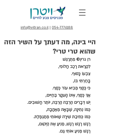
info@vitran.co.il
|
054-7776188
היי בינה, מה דעתך על השיר הזה
שהוא טרי טרי?
רן גרין© מִתְרַגֵּשׁ 
לִקְרַאת רֶכֶב חֲלוֹפִי,
צִבְעוֹ כָּסוּף.
בָּחַרְתִּי בּוֹ,
כִּי כֶּסֶף מֵבִיא עוֹד כֶּסֶף.
אַךְ כֶּסֶף, אֵינוֹ הָעִקָּר בַּחַיִּים,
יֵשׁ דְּבָרִים הַרְבֵּה הַרְבֵּה, יוֹתֵר חֲשׁוּבִים.
כְּמוֹ נְתִינָה, שֶׁבָּאָה מֵאַהֲבָה,
כְּמוֹ כְּתִיבַת שִׁירָה שֶׁאוֹתִי מְתַגְמֶלֶת.
רֶגֶשׁ רֶגֶשׁ רֶגֶשׁ, מֵנִיעַ אֶת הַיְקוּם,
רֶגֶשׁ מֵנִיעַ אוֹתִי גַּם.