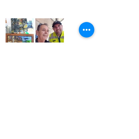
תיוגים:
אמנות|
השראה|
ויטראז
זכוכית
פיוזינג
פודקאסט
בית כנסת
הדפסה קרמית
אמנות הויטראז
זכוכית בטיחותית
חלון ויטראז
מגדל דירות
דלת ויטראז
זכוכית ויטראז
קורי אשכנזי
רן גרין
רכב חדש
כתיבת שירה
רגש
אהבה
נתינה נטו
הגשמה
חלום שמתגשם
פיוזינג
הדפסה קרמית
השראה והעשרה