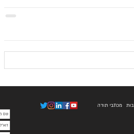
בות
מכתבי תודה