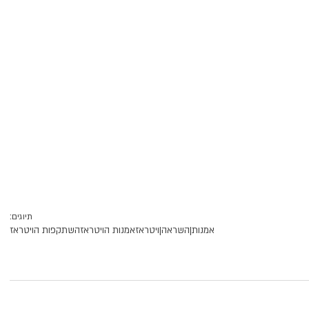
תיוגים:
אמנות|
השראה|
ויטראז
אמנות הויטראז
השתקפות הויטראז