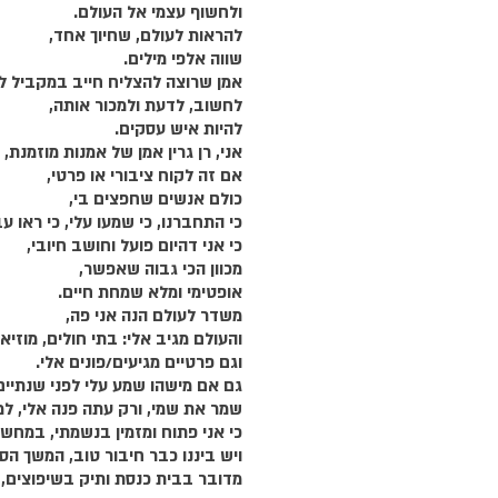
ולחשוף עצמי אל העולם.
להראות לעולם, שחיוך אחד,
שווה אלפי מילים.
אמן שרוצה להצליח חייב במקביל ל
לחשוב, לדעת ולמכור אותה,
להיות איש עסקים.
אני, רן גרין אמן של אמנות מוזמנת,
אם זה לקוח ציבורי או פרטי,
כולם אנשים שחפצים בי,
כי התחברנו, כי שמעו עלי, כי ראו עב
כי אני דהיום פועל וחושב חיובי,
מכוון הכי גבוה שאפשר,
אופטימי ומלא שמחת חיים.
משדר לעולם הנה אני פה,
והעולם מגיב אלי: בתי חולים, מוזיא
וגם פרטיים מגיעים/פונים אלי.
גם אם מישהו שמע עלי לפני שנתיים
שמר את שמי, ורק עתה פנה אלי, ל
כי אני פתוח ומזמין בנשמתי, במחשב
ויש ביננו כבר חיבור טוב, המשך הס
מדובר בבית כנסת ותיק בשיפוצים,