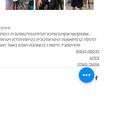
תיוגים:
אמנות|
השראה|
ויטראז
זכוכית
פיוזינג
פודקאסט
בית כנסת
הדפסה קרמית
אמנות הויטראז
זכוכית בטיחותית
דלת ויטראז
אלוהים
מציל חיים
ארז ברון
אהבת האדם באשר הוע
הדפסה קרמית
פיוזינג
שיתופי פעולה
תגובות