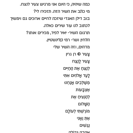
כמה שיהיה, כי היום אני מרגיש צעיר לנצח.
מי כתב את השיר הזה. תזכירו לי?
בוב דילן האגדי שיזכה לחיים ארוכים גם וימשיך 
לכתוב לנו עוד שירים כאלה.
תרגום השיר- יאיר לפיד, מכירים אותו?
הלחין ושר- רמי קלינשטיין.
מדהים, וזה השיר שלי
צָעִיר © רן גרין
צָעִיר לָנֶצַח
לְנַצֵּחַ אֶת הַחַיִּים
לָעַד אֱלֹהִים אִתִּי
מְשַׁלְּבִים אֲנַחְנוּ 
אֶצְבָּעוֹת
לְהַנְצִיחַ אֶת
הַשָּׁלוֹם
מוֹרַשְׁתִּי לְעוֹלָם
אַתְּ וַאֲנִי
נַגְשִׁים
אַהֲבָה גְּדוֹלָה