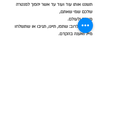
תשננו אותו עוד ועוד עד אשר יהפוך למנטרה 
שלכם שמי שאתם,
מעתה ולעולם.
וכהרגלי לרוב: שתפו, תייגו, תגיבו או שתשלחו 
מייל ואענה בהקדם.
info@vitran.co.il
להתראות
שלכם רן גרין
אוהב אתכם...
תיוגים:
אמנות|
השראה|
ויטראז
זכוכית
פיוזינג
פודקאסט
הדפסה קרמית
אמנות הויטראז
זכוכית בטיחותית
חלון ויטראז
בינה מלאכותית
צעירים לנצח
אושר עד
מתכון לאושר
תכון מנצח