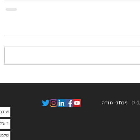
בות
מכתבי תודה