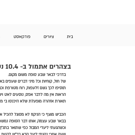
בית
ציורים
פודקאסט
מ
בצהרים אתמול ב- 10.4 נסעתי לב"ש
בדרכי לבאר שבע סופה משום מקום.
של חול, קוחיות וכל מיני דברים שעפים באוו
תוסיפו לכך גשם זלעפות, רוח מטורפת וכ
הראות אין מה לדבר אפס, נוסעים לאט ויש
תאורת אזהרה מופעלת שלא היכנסו בי מא
הכביש מוצף כי הניקוז לא מסוגל להכיל א
בבאר שבע עצמה, אותו דבר הסופה נמשכת
וכשהגעתי ליעדי המבול כפי שתואר בתנ"
שעה אחרי נהגתי ליעד הבא בב"ש לקנות יו