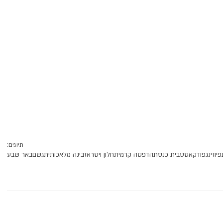
תיוגים:
פיוזינג
פודקאסט
בית כנסת
הדפסה קרמית
חלון ויטראז
בינה מלאכותית
גשם
באר שבע