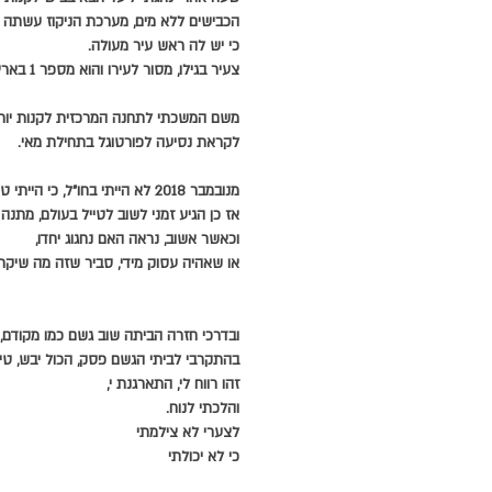
הכבישים ללא מים, מערכת הניקוז עשתה 
כי יש לה ראש עיר מעולה.
צעיר בגילו, מסור לעירו והוא מספר 1 בארץ כראש עיר ואם בישראל.
משם המשכתי לתחנה המרכזית לקנות יורו
לקראת נסיעה לפורטוגל בתחילת מאי.
מנובמבר 2018 לא הייתי בחו"ל, כי הייתי טרוד בשיקום של עצמי.
אז כן הגיע זמני לשוב לטייל בעולם, מתנה 
וכאשר אשוב, נראה האם נחגוג יחדו,
או שאהיה עסוק מידי, סביר שזה מה שיקר
ובדרכי חזרה הביתה שוב גשם כמו מקודם,
בהתקרבי לביתי הגשם פסק, הכול יבש, טי
זהו רווח לי, התארגנת י,
והלכתי לנוח.
לצערי לא צילמתי
כי לא יכולתי