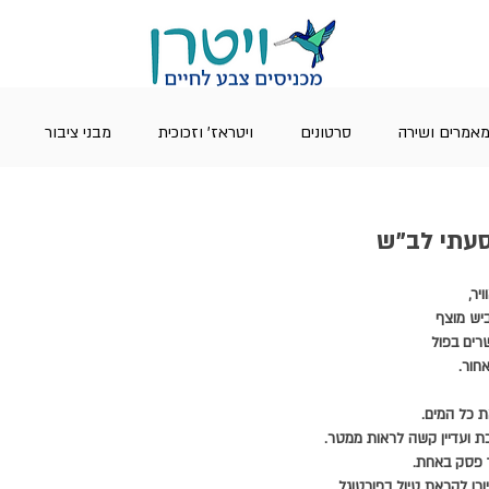
אמרים ושירה
סרטונים
ויטראז' וזכוכית
מבני ציבור
יר,
ביש מוצף
רים בפול
חור.
ת כל המים.
 ועדיין קשה לראות ממטר.
ך פסק באחת.
רו לקראת טיול בפורטוגל.