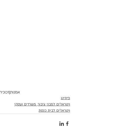
אמנות|
זכוכית
פיוזינג
ויטראז'ים למבני ציבור, משרדים ועסקי
ויטראז'ים לבית כנסת