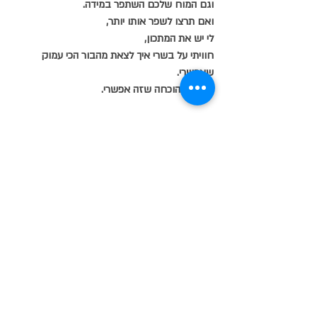
וגם המוח שלכם השתפר במידה.
ואם תרצו לשפר אותו יותר,
לי יש את המתכון,
חוויתי על בשרי איך לצאת מהבור הכי עמוק 
שאפשרי.
כן, אני ההוכחה שזה אפשרי.
תיוגים:
אמנות|
ויטראז
זכוכית
פיוזינג
פודקאסט
בית כנסת
הדפסה קרמית
אמנות הויטראז
חלון ויטראז
בינה מלאכותית
שיתופי פעולה
אמנות
יצירה