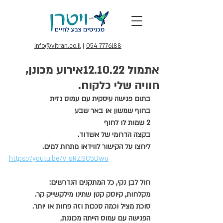
info@vitran.co.il
|
054-7776188
אתמול 12.10.22אירוע מכונן,
חוויה שלי כלקוח.
בתום פגישה עיסקית עם עמוס גזית
בחוף שמשון או באר שבע
2 שמות לו לחוף
בקצה הדרומי של אשדוד.
ליחצו על הקישור לווידאו מתחת למים.
https://youtu.be/V_sRZSC5Dwo
חול לבן נקי, כל המתקנים הנדרשים:
מקלחות, קיוסק קטן שתינו מילקשייק קר.
סוכת מציל וכמה סככות וזה פחות או יותר.
הפגישה עם עמוס הייתה מכוננת,