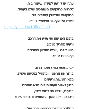
עתה יש לי זמן למידה ושיעורי בית
לקראת פרויקטים משותפים שלנו בעתיד.
פרויקטים שכמובן קשורים לים.
ליחצו על הקישור משמאל לוידאו
https://youtu.be/T0fi7VdT1oQ
בתום הפגישה אני מניע את הרכב
ורעש מחריד נשמע
חושב לרגע שזה מהכיוון ההיברידי
קיאה נירו יש לי.
אני מחפש בווייז מוסך קרוב
בוחר את הראשון ומתחיל בנסיעה איטית.
מלא חששות ורעשים
מגיע לאזור תעשייתי אם מלא מוסכים.
בטעות, תבינו אני לחוץ פחד,
פיספסתי את מוסך התאומים ונכנסתי לאחר.
מסתבר שהגורל הרצון/שאיפה שלי