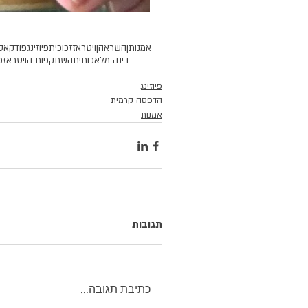
אמנות|
השראה|
ויטראז
זכוכית
פיוזינג
פודקאס
בינה מלאכותית
השתקפות הויטראז
פ
פיוזינג
הדפסה קרמית
אמנות
תגובות
כתיבת תגובה...