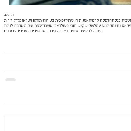
תיוגים:
ט
בית כנסת
הדפסה קרמית
אמנות הויטראז
זכוכית בטיחותית
חלון ויטראז
מגדל דירות
יקאסו
נתינה
קולנוע עמל
אוסישקין
שיתופי פעולה
צבי אשכנזי
כפר שיקומי
אהבה לזולת
עזרה לחלשים
משפחת אברוצקי
כפר סבא
פריחה אביבית
צבעונים