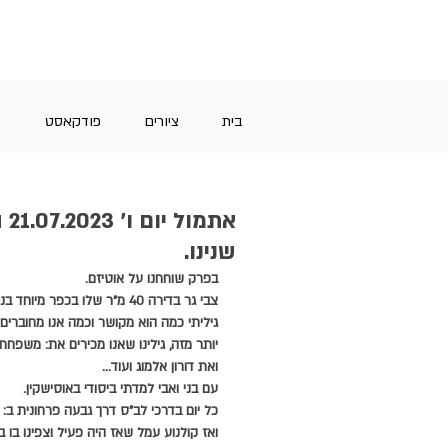
בית
ציורים
פודקאסט
מ
את
שנינו.
בפרק שוחחנו על אוטיזם.
צבי גר בדירה 40 מ"ר שלו בכפר מיוחד בנתניה.
גיליתי כמה הוא מקושר וכמה אנו מחוברים.
יותר מזה, גילינו שאנו מכירים את: משפחת
ואת דורון אלמוג ועוד...
עם בני ואבי למדתי ביסודי באוסישקין.
כל יום בדרכי לב"ס דרך גבעה פרחונית ב: נר
ואז קולנוע עמל שאז היה פעיל וצפינו בו בס