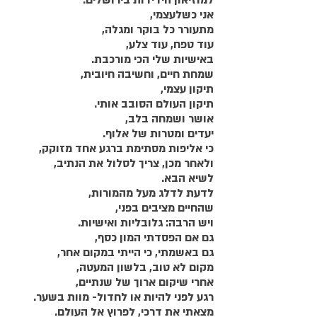
למוזיאון הידידות בירושלים.
אני כשלעצמי,
מתעורר כל בוקר ומגלה,
עוד טפח, עוד צלע,
באישיות שלי הכי מורכבת.
שמחת חיים, וחשיבה חיובית,
תיקון עצמי, 
תיקון העולם הסובב אותי.
אושר ושמחה בלב,
יעדים ומטרות של אלוף.
כי אליפות מסתימת ברגע אחד מזוקק,
ולאחר מכן, צריך לסלול את הנתיב,
לשיא הבא.
לדעת לדלג מעל מהמורות,
שהחיים מציבים בפני,
ויש הרבה: גלובליות ואישיות.
גם אם הפסדתי המון כסף,
גם באשמתי, כי הייתי במקום אחר,
מקום לא טוב, בלשון המעטה,
אחרי שיקום ארוך של שנתיים,
רגע לפני להיות או לחדול- מוות בשער.
מצאתי את דרכי, לפרוץ אל העולם.