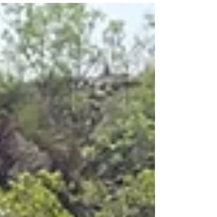
זוֹ הַמְּשִׂימָה הַחֲשׁוּבָה בְּיוֹתֵר שֶׁלִּי, וְלָרוֹב הַיִּשְׂרְאֵלִים וְהַיְּהוּדִים.
מִלּוּאִיס הַר חַבְּרִי הַטּוֹב, שֶׁאֵינִי...