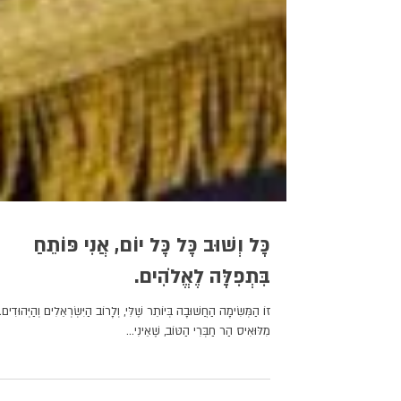
כָּל וְשׁוּב כָּל כָּל יוֹם, אֲנִי פּוֹתֵחַ
בִּתְפִלָּה לֶאֱלֹהִים.