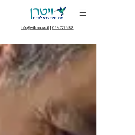
info@vitran.co.il
|
054-7776188