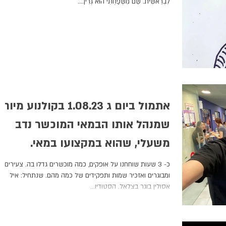
לִבְרֵאשִׁית. שֵׁם מִשְׁפַּחְתִּי הוּא גְּרִין....
אתמול ביום ג 1.08.23 בקולנוע מיוח
שמנהל אותו הבמאי המוכשר נדב
משעלי, שהוא במקצועו במאי.
כ- 3 שעות שוחחנו על אופקים, כמה מוכשרים גדלו בה. צעירים
ומבוגרים ואזכיר שמות ותפקידים של כמה מהם. שנתחיל: איל
אסולין בוגר בצלאל. הסטודיו...