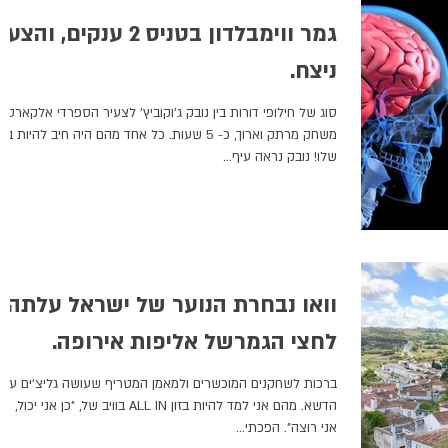
גמר ווימבלדון בטניס 2 ענקים, והצע
ניצח.
סוג של חילופי דורות בין נובק ג'וקוביץ' לצעיר הספרדי אלקארס.
משחק מרתק וארוך, כ- 5 שעות. כל אחד מהם היה חיב להיות בזו
שלו! נובק נראה עיף...
וואו נבחרת הנוער של ישראל עלתה
לחצי הגמרשל אליפות אירופה.
ברכות לשחקנים המוכשרים ולמאמן המטריף שעושה גליצ'ים על
הדשא. מהם אני למד להיות בזון ALL IN בוויב של, "כן אני יכול, 
אני רוצה". הפכתי...