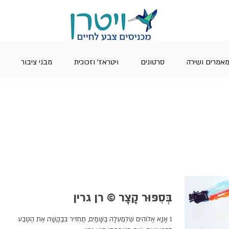
אמרים ושירה
סרטונים
ויטראז' וזכוכית
מבני ציבור
בְּסִפּוּר קָצָר © רן גרין
1 אָנָּא אֱלֹוהִים שֶׁלְּמַעְלָה בַּשָּׁמַיִם, תַּחְזִיר בְּבַקָּשָׁה אֶת הַטֶּבַע