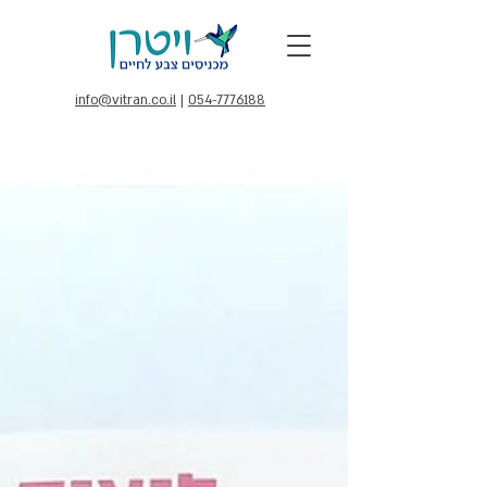
info@vitran.co.il
|
054-7776188