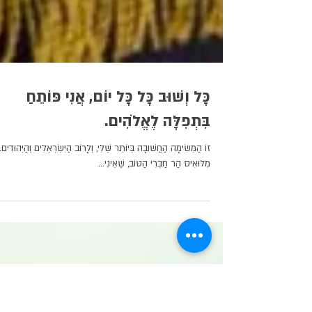
כָּל וְשׁוּב כָּל כָּל יוֹם, אֲנִי פּוֹתֵחַ
בִּתְפִלָּה לֶאֱלֹהִים.
זוֹ הַמְּשִׂימָה הַחֲשׁוּבָה בְּיוֹתֵר שֶׁלִּי, וְלָרוֹב הַיִּשְׂרְאֵלִים וְהַיְּהוּדִים.
מִלּוּאִיס הַר חַבְּרִי הַטּוֹב, שֶׁאֵינִי...