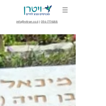
info@vitran.co.il
|
054-7776188