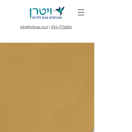
info@vitran.co.il
|
054-7776188