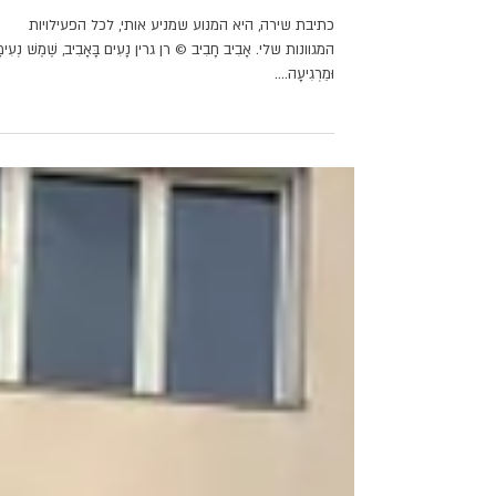
כמה שירים טריים מהבוקר.
כתיבת שירה, היא המנוע שמניע אותי, לכל הפעילויות
המגוונות שלי. אָבִיב חָבִיב © רן גרין נָעִים בָּאָבִיב, שֶׁמֶשׁ נְעִימ
וּמֵרְגִיעָה....