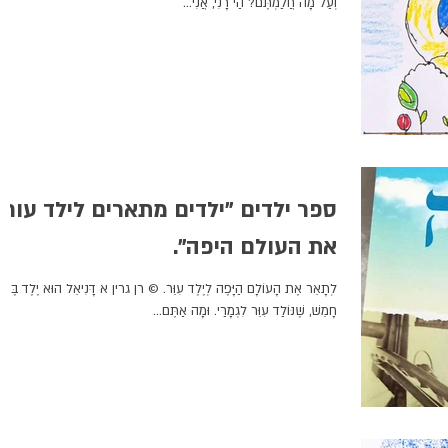
וְעַל מָה חֲלַמְתֶּם? הַי רָנִי, אֲנִי...
ספר ילדים "ילדים מתארים לילד עור
את העולם היפה".
לְתָאֵר אֶת הָעוֹלָם הַיָּפֶה לְיֶלֶד עִוֵּר. © רן גרין א דָּנִיאֵל הוּא יֶלֶד בֶּן
חָמֵשׁ, שֶׁנּוֹלַד עִוֵּר לִגְמָרַי. וּמָה אַתֶּם...