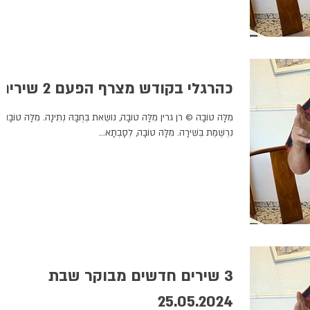
כהרגלי בקודש מצרף הפעם 2 שירים,
מִלָּה טוֹבָה © רן גרין מִלָּה טוֹבָה, נוֹשֵׂאת בְּחֻבָּהּ נְתִינָה. מִלָּה טוֹבָה,
נִרְשֶׁמֶת בְּשִׁירָה. מִלָּה טוֹבָה, לְסָבְתָא...
3 שירים חדשים מבוקר שבת
25.05.2024