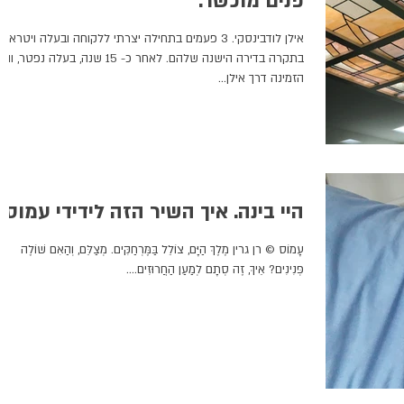
פנים מוכשר.
אילן לודבינסקי. 3 פעמים בתחילה יצרתי ללקוחה ובעלה ויטראז'
בתקרה בדירה הישנה שלהם. לאחר כ- 15 שנה, בעלה נפטר, ו
הזמינה דרך אילן...
היי בינה. איך השיר הזה לידידי עמוס?
עָמוֹס © רן גרין מֶלֶךְ הַיָּם, צוֹלֵל בַּמֶּרְחַקִּים. מְצַלֵּם, וְהַאִם שׁוֹלֶה
פְּנִינִים? אֵיךְ, זֶה סְתָם לְמַעַן הַחֲרוּזִים....