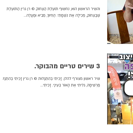
והשיר הראשון הוא, נחשוף תּוֹעֶלֶת הַצְּחוֹק © רן גרין הַתּוֹעֶלֶת
שֶׁבַּצְּחוֹק, מְכִילָה אֶת נִשְׁמָתִי. הַחִיּוּךְ, מֵבִיא וּמַעֲלֶה...
3 שירים טריים מהבוקר.
שיר ראשון מצורף להלן. זָכִיתִי בְּהִתְגַּלּוּת © רן גרין זָכִיתִי בְּהִתְגַּלּוּ
מַרְשִׁימָה, גִּלִּיתִי אֶת הָאוֹר בְּעֵינַי. זָכִיתִי...