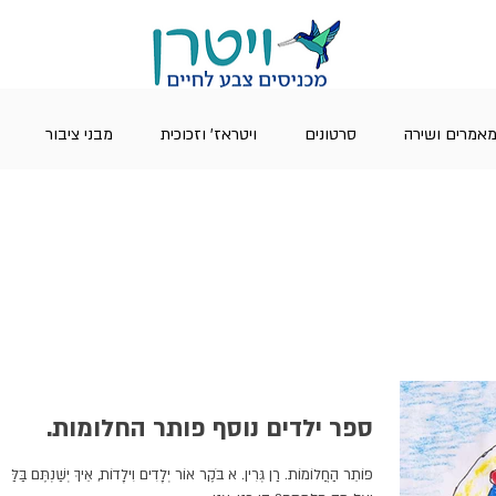
אמרים ושירה
סרטונים
ויטראז' וזכוכית
מבני ציבור
ספר ילדים נוסף פותר החלומות.
פּוֹתֵר הַחֲלוֹמוֹת. רַן גְּרִין. א בֹּקֶר אוֹר יְלָדִים וִילָדוֹת, אֵיךְ יְשַׁנְתֶּם בַּלַּיְל