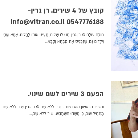
קובץ של 4 שירים. רן גרין-
0547776188 info@vitran.co.il
חוֹלֵם עוֹלָם © רן גרין תְּנוּ לוֹ שָׁלוֹם, תָּעִיזוּ אוֹתוֹ לַחֲלוֹם. אִמָּא וְאַבָּא
וִילָדִים גַּם, שֶׁנַּכְנִיס אֶת סַבְתָּא וְסָבָא...
הפעם 3 שירים לשם שינוי.
והשיר הראשון הוא מיוחד. שִׁיר לְלֹא שֵׁם © רן גרין שִׁיר לְלֹא שֵׁם,
מַתְחִיל שׁוּב, כִּי מַשֶּׁהוּ הִשְׁתַּבֵּשׁ. שִׁיר לְלֹא שֵׁם,...