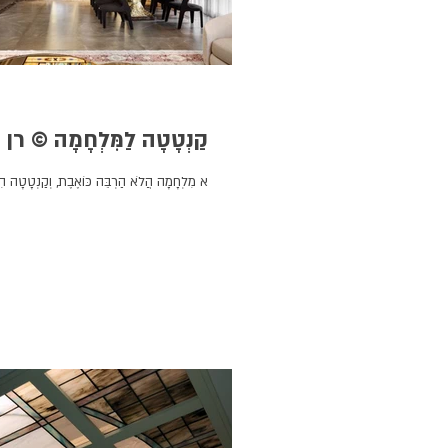
קַנְטָטָה לַמִּלְחָמָה © רן 
א מִלְחָמָה הֲלֹא הַרְבֵּה כּוֹאֶבֶת, וְקַנְטָטָה הִי