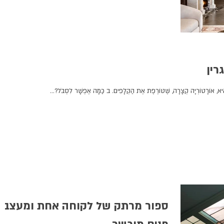
גרין
א, אוֹרָטוֹרְיָה קְצָרָה, שֶׁטּוֹרֶפֶת אֶת הַקְּלָפִים. ב כַּמָּה אֶפְשָׁר לִסְבֹּל?...
ספור מרתק של לקוחה אחת ומעצב