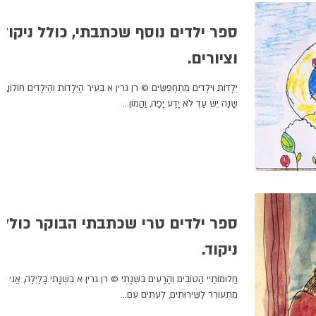
ספר ילדים נוסף שכתבתי, כולל ניקוד
וציורים.
יְלָדוֹת וִילָדִים מִתְחַפְּשִׂים © רן גרין א בְּעִיר הַיְּלָדוֹת וְהַיְּלָדִים חוֹלוֹן, כּ
שָׁנָה יֵשׁ עַדְ לֹא יָדַע יָפָה, וַהֲמוֹן...
ספר ילדים טרי שכתבתי הבוקר כולל
ניקוד.
חֲלוֹמוֹתַיי הַטּוֹבִים וְהָרָעִים בִּשְׁנָתִי © רן גרין א בִּשְׁנָתִי בַּלַּיְלָה, אֲנִי
מִתְעוֹרֵר לַשֵּׁירוּתִים, לְעִתִּים עִם...