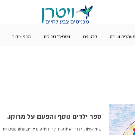
אמרים ושירה
סרטונים
ויטראז' וזכוכית
מבני ציבור
ספר ילדים נוסף והפעם על מרוקו.
שְׁתֵּי אֲחָיוֹת. רַן גְּרִין א יוֹדְעוֹת יְלָדוֹת וְיוֹדְעִים יְלָדִים, שֶׁיֵּשׁ מִשְׁפָּחוֹת