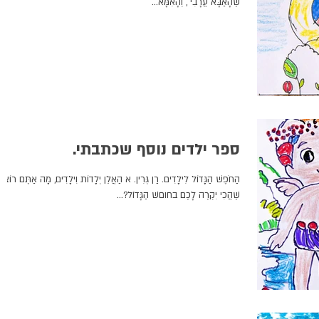
שֶׁהָאַבָּא עֲרָבִי , וְהָאִמָּא...
ספר ילדים נוסף שכתבתי.
הַחֹפֶשׁ הַגָּדוֹל לִילָדִים. רַן גְּרִין. א הַאֲלֵן יְלָדוֹת וִילָדִים, מָה אַתֶּם רוֹצִי
שֶׁהֲכִי יִקְרֶה לָכֶם בחוםשׁ הַגָּדוֹל?...