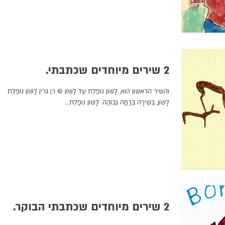
2 שירים מיוחדים שכתבתי.
והשיר הראשון הוא, לָשׁוֹן נוֹפֶלֶת עַל לָשׁוֹן © רן גרין לָשׁוֹן נוֹפֶלֶת עַל
לָשׁוֹן, בְּשִׁירָה בְּרָמָה גְּבוֹהָה. לָשׁוֹן נוֹפֶלֶת...
2 שירים מיוחדים שכתבתי הבוקר.