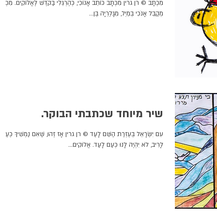
מִכְתָּב © רן גרין מִכְתָּב כּוֹתֵב אָנוֹכִי, כְּהֶרְגֵּלִי בַּקֹּדֶשׁ לֶאֱלֹוקִים. מִכְתָּ
מְקַבֵּל אָנֹכִי בְּמֵיְל, מִגָּלֶרְיָה בֶּן...
שיר מיוחד שכתבתי הבוקר.
עִם יִשְׂרָאֵל בְּעֶזְרַת הַשֵּׁם לָעַד © רן גרין אָז זֶהוּ, שֶׁאִם נַמְשִׁיךְ כְּעַם
לָרִיב, לֹא יִהְיֶה לָנוּ כְּעַם לָעַד. אֱלוֹקִים...