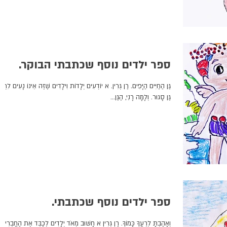
ספר ילדים נוסף שכתבתי הבוקר.
גַּן הַחַיִּים הַיָּפִים. רַן גְּרִין. א יוֹדְעִים יְלָדוֹת וִילָדִים שֶׁזֶּה אֵינוֹ נָעִים לִרְא
גַּן סָגוּר. וְלָמָּה רָנִי, הַגַּן...
ספר ילדים נוסף שכתבתי.
וְאָהַבְתָּ לְרֵעֲךָ כָּמוֹךָ. רַן גְּרִין א חָשׁוּב מְאֹד יְלָדִים לְכַבֵּד אֶת הַחֲבֵרִים