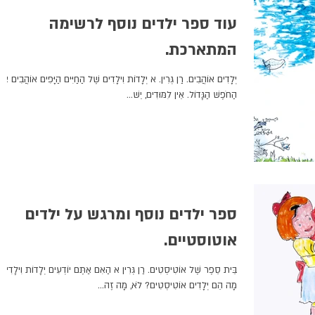
עוד ספר ילדים נוסף לרשימה
המתארכת.
יְלָדִים אוֹהֲבִים. רַן גְּרִין. א יְלָדוֹת וִילָדִים שֶׁל הַחַיִּים הַיָּפִים אוֹהֲבִים אֶ
הַחֹפֶשׁ הַגָּדוֹל. אֵין לִמּוּדִים, יֵשׁ...
ספר ילדים נוסף ומרגש על ילדים
אוטוסטיים.
בֵּית סֵפֶר שֶׁל אוֹטִיסְטִים. רַן גְּרִין א הַאִם אַתֶּם יוֹדְעִים יְלָדוֹת וִילָדִים,
מָה הֵם יְלָדִים אוֹטִיסְטִים? לֹא, מָה זֶה...