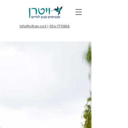
info@vitran.co.il
|
054-7776188